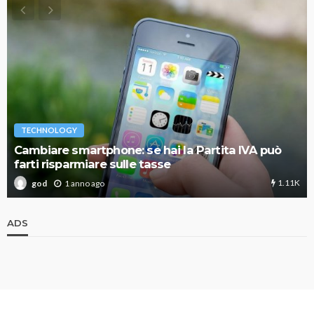
TECHNOLOGY
Cambiare smartphone: se hai la Partita IVA può
farti risparmiare sulle tasse
1.11K
1 anno ago
god
ADS