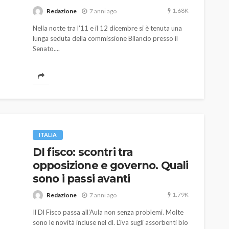
1.68K
Redazione
7 anni ago
Nella notte tra l'11 e il 12 dicembre si è tenuta una
lunga seduta della commissione Bilancio presso il
Senato....
AUTO
SPORT
MG alle Final 8 di Coppa
Davis: tennis mondiale e
ITALIA
passione per
Dl fisco: scontri tra
quale
l’automobilismo
opposizione e governo. Quali
o prato
abbracciano la stessa causa
sono i passi avanti
786
583
god
9 mesi ago
1.79K
Redazione
7 anni ago
Il Dl Fisco passa all’Aula non senza problemi. Molte
sono le novità incluse nel dl. L’iva sugli assorbenti bio