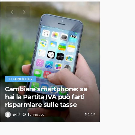
VARIE
TECHNOLOGY
Migliori r
Cambiare smartphone: se
guida agg
hai la Partita IVA può farti
scegliere
risparmiare sulle tasse
perfetto
1.1K
god
god
1 anno ago
1 an