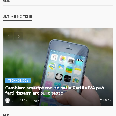
ADS
ULTIME NOTIZIE
TECHNOLOGY
Cambiare smartphone: se hai la Partita IVA può
farti risparmiare sulle tasse
1.09K
1 anno ago
god
ADS