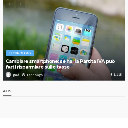
TECHNOLOGY
Cambiare smartphone: se hai la Partita IVA può
farti risparmiare sulle tasse
1.11K
1 anno ago
god
ADS