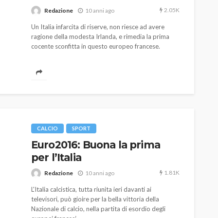
2.05K
Redazione
10 anni ago
Un Italia infarcita di riserve, non riesce ad avere
ragione della modesta Irlanda, e rimedia la prima
cocente sconfitta in questo europeo francese.
AUTO
SPORT
MG alle Final 8 di Coppa
Davis: tennis mondiale e
CALCIO
SPORT
passione per
Euro2016: Buona la prima
quale
l’automobilismo
per l’Italia
o prato
abbracciano la stessa causa
1.81K
Redazione
10 anni ago
787
584
god
9 mesi ago
L'Italia calcistica, tutta riunita ieri davanti ai
televisori, può gioire per la bella vittoria della
Nazionale di calcio, nella partita di esordio degli