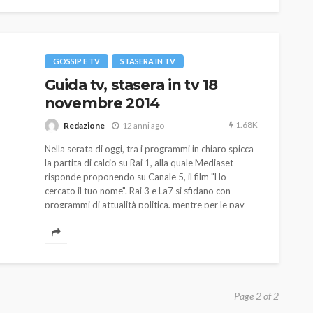
GOSSIP E TV
STASERA IN TV
Guida tv, stasera in tv 18
novembre 2014
1.68K
Redazione
12 anni ago
Nella serata di oggi, tra i programmi in chiaro spicca
la partita di calcio su Rai 1, alla quale Mediaset
risponde proponendo su Canale 5, il film "Ho
cercato il tuo nome". Rai 3 e La7 si sfidano con
programmi di attualità politica, mentre per le pay-
TV si segnalano "Giovane e bella" e "Mission
Impossible 2".
Page 2 of 2