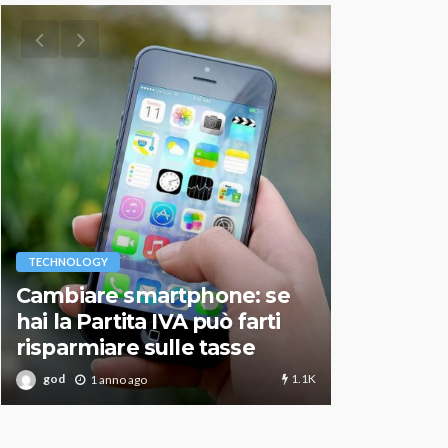
VARIE
TECHNOLOGY
Migliori r
Cambiare smartphone: se
guida agg
hai la Partita IVA può farti
scegliere
risparmiare sulle tasse
perfetto
1.1K
god
god
1 anno ago
1 an