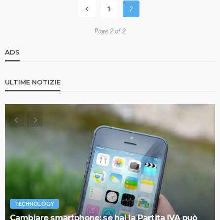
1
2
Page 2 of 2
ADS
ULTIME NOTIZIE
TECHNOLOGY
Cambiare smartphone: se hai la Partita IVA può