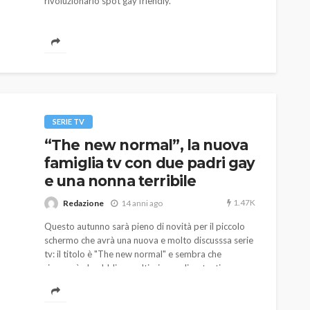
rivoluzionario spot gay friendly.
SERIE TV
“The new normal”, la nuova
famiglia tv con due padri gay
e una nonna terribile
1.47K
Redazione
14 anni ago
Questo autunno sarà pieno di novità per il piccolo
schermo che avrà una nuova e molto discusssa serie
tv: il titolo è "The new normal" e sembra che
riserverà al pubblico moltissime e divertenti
sorprese.