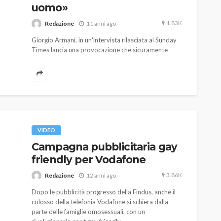
uomo»
1.83K
Redazione
11 anni ago
Giorgio Armani, in un'intervista rilasciata al Sunday
Times lancia una provocazione che sicuramente
provocherà una serie di reazioni nel mondo, a poca
distanza dalla polemica innescata dalle parole di
Domenico Dolce e Stefano Gabbana. Il nodo
centrale dell'intervista è incentrato
sull'omosessualità e sulle modificazioni corporee
AUTO
SPORT
della chirurgia estetica.
MG alle Final 8 di Coppa
Davis: tennis mondiale e
VIDEO
passione per
Campagna pubblicitaria gay
quale
l’automobilismo
friendly per Vodafone
o prato
abbracciano la stessa causa
3.86K
Redazione
12 anni ago
784
579
god
9 mesi ago
Dopo le pubblicità progresso della Findus, anche il
colosso della telefonia Vodafone si schiera dalla
parte delle famiglie omosessuali, con un