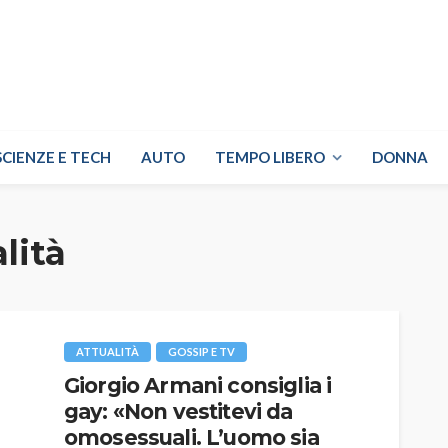
SCIENZE E TECH
AUTO
TEMPO LIBERO
DONNA
lità
ATTUALITÀ
GOSSIP E TV
Giorgio Armani consiglia i
gay: «Non vestitevi da
omosessuali. L’uomo sia