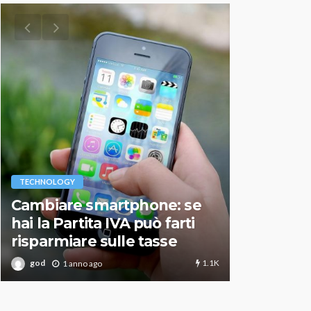
VARIE
TECHNOLOGY
Migliori r
Cambiare smartphone: se
guida agg
hai la Partita IVA può farti
scegliere
risparmiare sulle tasse
perfetto
1.1K
god
god
1 anno ago
1 an