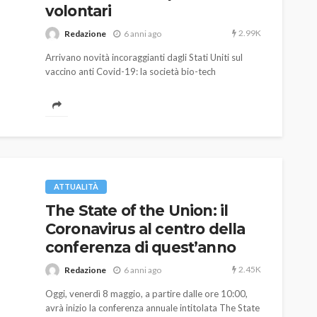
volontari
2.99K
Redazione
6 anni ago
Arrivano novità incoraggianti dagli Stati Uniti sul
vaccino anti Covid-19: la società bio-tech
statunitense Moderna, in collaborazione con
l'istituto NIAID (National Institute of Allergy and
Infectious Diseases), ha annunciato i risultati positivi
della prima fase.
ATTUALITÀ
VARIE
The State of the Union: il
Robot tagliaerba: quale
Coronavirus al centro della
scegliere per il tuo prato
conferenza di quest’anno
784
god
1 anno ago
2.45K
Redazione
6 anni ago
Oggi, venerdì 8 maggio, a partire dalle ore 10:00,
avrà inizio la conferenza annuale intitolata The State