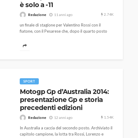
è solo a -11
2.74K
Redazione
11 anni ago
un finale di stagione per Valentino Rossi con il
fiatone, con il Pesarese che, dopo il quarto posto
conquistato a Phillip Island ed il contemporaneo
secondo del compagno di team, vede il proprio
vantaggio scendere a -11. Poteva andare meglio,
ma anche peggio, per Lorenzo che, a due gare dal
termine, ora è a -11.
AUTO
SPORT
MG alle Final 8 di Coppa
Davis: tennis mondiale e
SPORT
passione per
Motogp Gp d’Australia 2014:
quale
l’automobilismo
presentazione Gp e storia
o prato
abbracciano la stessa causa
precedenti edizioni
786
583
god
9 mesi ago
1.54K
Redazione
12 anni ago
In Australia a caccia del secondo posto. Archiviato il
capitolo campione, la lotta tra Rossi, Lorenzo e