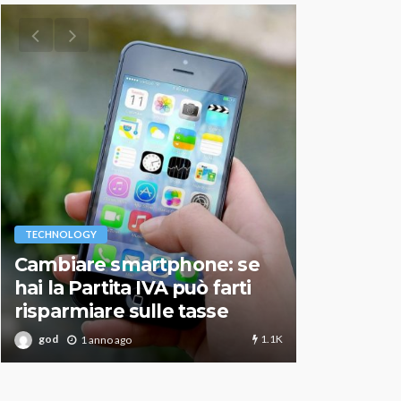
VARIE
TECHNOLOGY
Migliori r
Cambiare smartphone: se
guida agg
hai la Partita IVA può farti
scegliere
risparmiare sulle tasse
perfetto
1.1K
god
god
1 anno ago
1 an