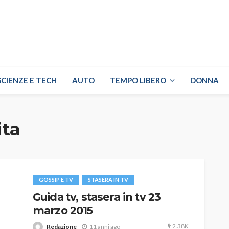
SCIENZE E TECH
AUTO
TEMPO LIBERO
DONNA
ita
GOSSIP E TV
STASERA IN TV
Guida tv, stasera in tv 23
marzo 2015
2.38K
Redazione
11 anni ago