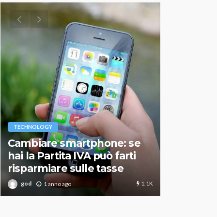
VARIE
TECHNOLOGY
Migliori r
Cambiare smartphone: se
guida agg
hai la Partita IVA può farti
scegliere
risparmiare sulle tasse
perfetto
1.1K
god
god
1 anno ago
1 an