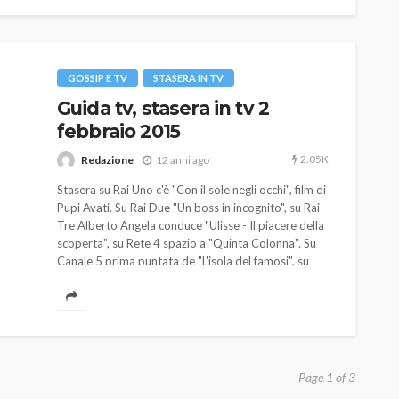
GOSSIP E TV
STASERA IN TV
Guida tv, stasera in tv 2
febbraio 2015
2.05K
Redazione
12 anni ago
Stasera su Rai Uno c'è "Con il sole negli occhi", film di
Pupi Avati. Su Rai Due "Un boss in incognito", su Rai
Tre Alberto Angela conduce "Ulisse - Il piacere della
scoperta", su Rete 4 spazio a "Quinta Colonna". Su
Canale 5 prima puntata de "L'isola del famosi", su
Italia 1 il film "Shadow Man - Il triangolo del terrore".
Page 1 of 3