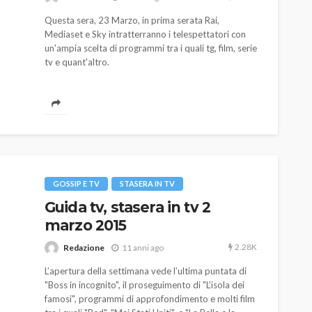
Questa sera, 23 Marzo, in prima serata Rai,
Mediaset e Sky intratterranno i telespettatori con
un'ampia scelta di programmi tra i quali tg, film, serie
tv e quant'altro.
AUTO
SPORT
MG alle Final 8 di Coppa
Davis: tennis mondiale e
GOSSIP E TV
STASERA IN TV
passione per
Guida tv, stasera in tv 2
quale
l’automobilismo
marzo 2015
o prato
abbracciano la stessa causa
2.28K
Redazione
11 anni ago
785
582
god
9 mesi ago
L’apertura della settimana vede l’ultima puntata di
"Boss in incognito", il proseguimento di "L’isola dei
famosi", programmi di approfondimento e molti film