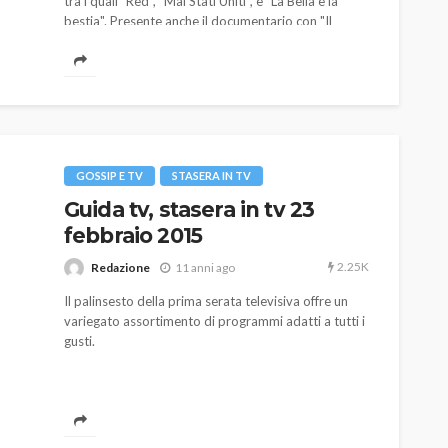
tra i quali "Red", "Mai Stati Uniti", e "La Bella e la
bestia". Presente anche il documentario con "Il
piacere della scoperta" su Rai 3.
GOSSIP E TV
STASERA IN TV
Guida tv, stasera in tv 23
febbraio 2015
2.25K
Redazione
11 anni ago
Il palinsesto della prima serata televisiva offre un
variegato assortimento di programmi adatti a tutti i
gusti.