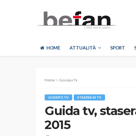
HOME
ATTUALITÀ
SPORT
Home
Gossip e Tv
GOSSIP E TV
STASERA IN TV
Guida tv, staser
2015