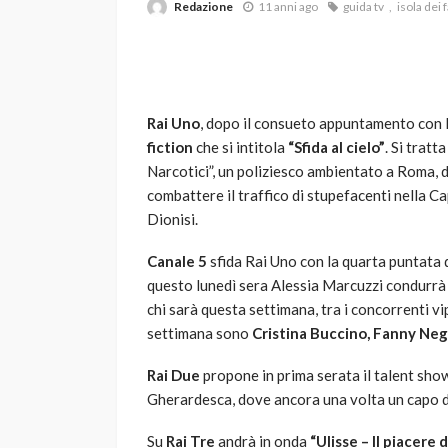
Redazione
11 anni ago
guida tv
isola dei
Rai Uno
, dopo il consueto appuntamento con F
fiction
che si intitola
“Sfida al cielo”
. Si tratt
Narcotici”, un poliziesco ambientato a Roma, di
combattere il traffico di stupefacenti nella Ca
VARIE
Dionisi.
Robot tagliaerba: 
scegliere per il tu
Canale 5
sfida Rai Uno con la quarta puntata 
questo lunedì sera Alessia Marcuzzi condurrà 
god
1 anno ago
chi sarà questa settimana, tra i concorrenti vi
settimana sono
Cristina Buccino, Fanny Neg
Rai Due
propone in prima serata il talent sh
Gherardesca, dove ancora una volta un capo d’a
Su
Rai Tre
andrà in onda
“Ulisse – Il piacere 