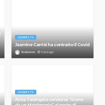
i
GOSSIP E TV
Jasmine Carrisi ha contratto il Covid
Redazione
5 anni ago
GOSSIP E TV
Anna Tatangelo condurrà “Scene