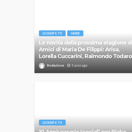
GOSSIP E TV
VARIE
Le novità della prossima stagione d
Amici di Maria De Filippi: Arisa,
Lorella Cuccarini, Raimondo Todaro
Redazione
5 anni ago
GOSSIP E TV