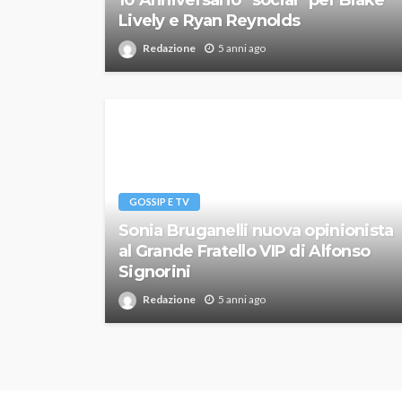
10 Anniversario “social” per Blake
Lively e Ryan Reynolds
Redazione
5 anni ago
GOSSIP E TV
Sonia Bruganelli nuova opinionista
al Grande Fratello VIP di Alfonso
Signorini
Redazione
5 anni ago