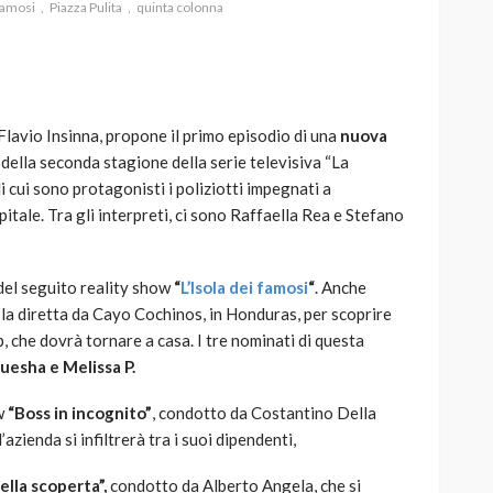
 famosi
Piazza Pulita
quinta colonna
lavio Insinna, propone il primo episodio di una
nuova
AUTO
SPORT
a della seconda stagione della serie televisiva “La
MG alle Final 8 di Coppa
 cui sono protagonisti i poliziotti impegnati a
Davis: tennis mondiale e
pitale. Tra gli interpreti, ci sono Raffaella Rea e Stefano
passione per
quale
l’automobilismo
o prato
abbracciano la stessa causa
del seguito reality show
“
L’Isola dei famosi
“
. Anche
la diretta da Cayo Cochinos, in Honduras, per scoprire
785
582
god
9 mesi ago
p, che dovrà tornare a casa. I tre nominati di questa
uesha e Melissa P.
ow
“Boss in incognito”
, condotto da Costantino Della
zienda si infiltrerà tra i suoi dipendenti,
della scoperta”,
condotto da Alberto Angela, che si