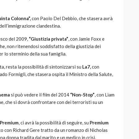
inta Colonna”,
con Paolo Del Debbio, che stasera avrà
dell’immigrazione clandestina.
esco del 2009,
“Giustizia privata”
, con Jamie Foxx e
e, non ritenendosi soddisfatto della giustizia dei
er lo sterminio della sua famiglia.
, resta la possibilità di sintonizzarsi su
La7,
con
ado Formigli, che stasera ospita il Ministro della Salute,
nema
si può vedere il film del 2014
“Non-Stop”
, con Liam
, che si dovrà confrontare con dei terroristi su un
 Premium
, ci avrà la possibilità di seguire, su
Premium
co con Richard Gere tratto da un romanzo di Nicholas
una donna tradita dal marito e un medico in crisi.