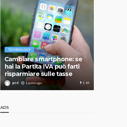
VARIE
TECHNOLOGY
Migliori r
Cambiare smartphone: se
guida agg
hai la Partita IVA può farti
scegliere
risparmiare sulle tasse
perfetto
1.1K
god
god
1 anno ago
1 an
ADS