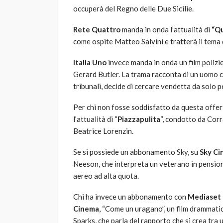
occuperà del Regno delle Due Sicilie.
Rete Quattro
manda in onda l’attualità di
“Qu
come ospite Matteo Salvini e tratterà il tema 
Italia Uno
invece manda in onda un film polizi
Gerard Butler. La trama racconta di un uomo ch
tribunali, decide di cercare vendetta da solo p
Per chi non fosse soddisfatto da questa offerta
l’attualità di “
Piazzapulita
“, condotto da Corr
Beatrice Lorenzin.
Se si possiede un abbonamento Sky, su
Sky Ci
Neeson, che interpreta un veterano in pensione
aereo ad alta quota.
Chi ha invece un abbonamento con
Mediaset
Cinema
, “Come un uragano”, un film drammati
Sparks, che parla del rapporto che si crea tra 