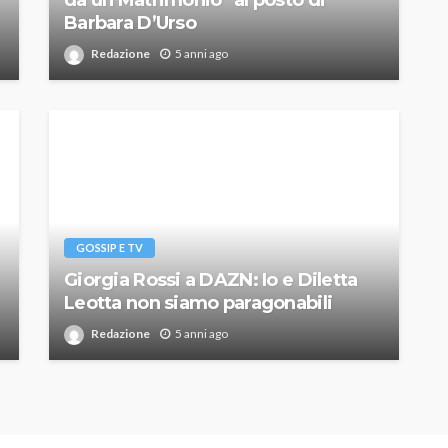
da un Matrimonio” al posto di
Barbara D’Urso
Redazione
5 anni ago
GOSSIP E TV
Giorgia Rossi a DAZN: Io e Diletta
Leotta non siamo paragonabili
Redazione
5 anni ago