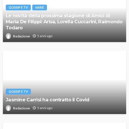
GOSSIP E TV
VARIE
Le novità della prossima stagione di Amici di
Maria De Filippi: Arisa, Lorella Cuccarini, Raimondo
Todaro
5 anni ago
Redazione
GOSSIP E TV
Jasmine Carrisi ha contratto il Covid
5 anni ago
Redazione