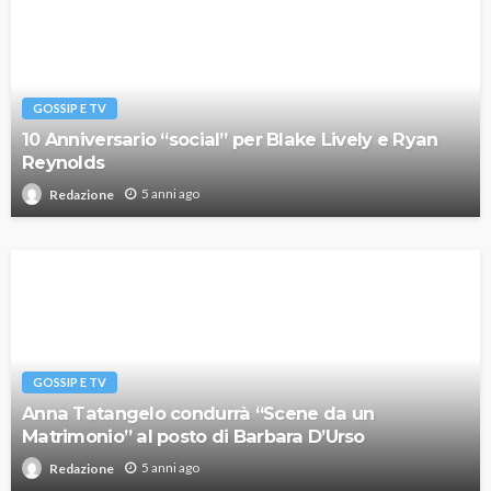
GOSSIP E TV
10 Anniversario “social” per Blake Lively e Ryan
Reynolds
5 anni ago
Redazione
GOSSIP E TV
Anna Tatangelo condurrà “Scene da un
Matrimonio” al posto di Barbara D’Urso
5 anni ago
Redazione