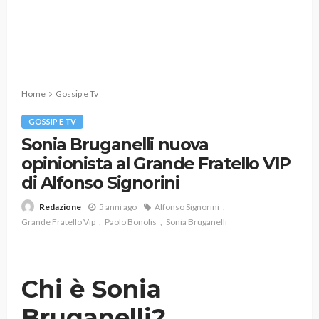
Home
Gossip e Tv
GOSSIP E TV
Sonia Bruganelli nuova
opinionista al Grande Fratello VIP
di Alfonso Signorini
5 anni ago
Alfonso Signorini
Redazione
Grande Fratello Vip
Paolo Bonolis
Sonia Bruganelli
Chi è Sonia
Bruganelli?