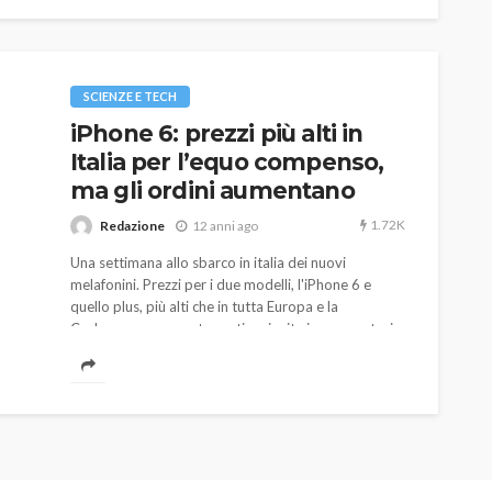
SCIENZE E TECH
iPhone 6: prezzi più alti in
Italia per l’equo compenso,
ma gli ordini aumentano
1.72K
Redazione
12 anni ago
Una settimana allo sbarco in italia dei nuovi
melafonini. Prezzi per i due modelli, l'iPhone 6 e
quello plus, più alti che in tutta Europa e la
Codacons, per questo motivo, invita i consumatori
al boicottaggio.