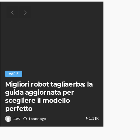
VARIE
Migliori robot tagliaerba: la
VARIE
guida aggiornata per
scegliere il modello
Robot tag
perfetto
scegliere 
1.11K
god
god
1 anno ago
1 an