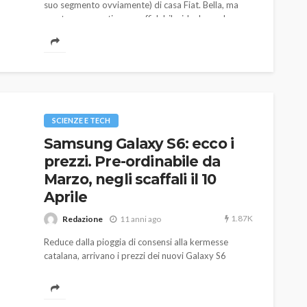
suo segmento ovviamente) di casa Fiat. Bella, ma
non troppo; pratica, ma affidabile; ideale per le
famiglie ma non solo. Ora bisogna sperare nella
bontà del prezzo, aspettando la conferma dei prezzi
di listino.
SCIENZE E TECH
Samsung Galaxy S6: ecco i
prezzi. Pre-ordinabile da
Marzo, negli scaffali il 10
Aprile
1.87K
Redazione
11 anni ago
Reduce dalla pioggia di consensi alla kermesse
catalana, arrivano i prezzi dei nuovi Galaxy S6