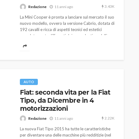
3.43K
Redazione
11 anni ago
La Mini Cooper è pronta a lanciare sul mercato il suo
nuovo modello, ovvero la versione Cabrio, dotata di
192 cavalli e ricca di aspetti tecnici ed estetici
completamente differenti dai precedenti modelli.
 Coppa
TECHNOLOGY
iale e
AUTO
Cambiare smartphone: se
Fiat: seconda vita per la Fiat
hai la Partita IVA può farti
Tipo, da Dicembre in 4
ssa causa
risparmiare sulle tasse
motorizzazioni
580
1.1K
god
1 anno ago
2.22K
Redazione
11 anni ago
La nuova Fiat Tipo 2015 ha tutte le caratteristiche
per diventare una delle macchine più redditizie (nel