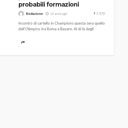
probabili formazioni
3.87K
Redazione
12 anni ago
Incontro di cartello in Champions questa sera quello
dell'Olimpico tra Roma e Bayern. Al di là degli
evidenti interessi di classifica, per la squadra di
Garcia l'opportunità di conquistare il pieno
riconoscimento continentale.
AUTO
SPORT
MG alle Final 8 di Coppa
Davis: tennis mondiale e
passione per
quale
l’automobilismo
o prato
abbracciano la stessa causa
787
584
god
9 mesi ago