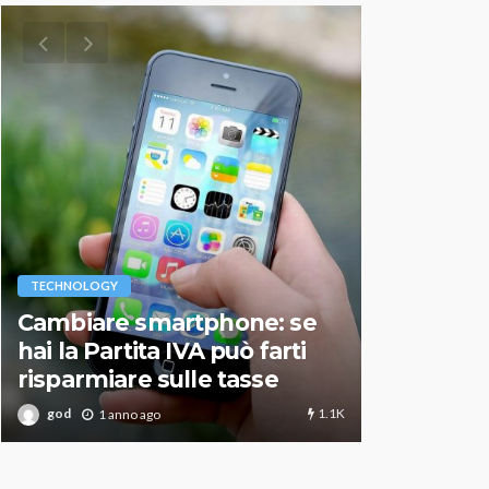
VARIE
TECHNOLOGY
Migliori r
Cambiare smartphone: se
guida agg
hai la Partita IVA può farti
scegliere
risparmiare sulle tasse
perfetto
1.1K
god
god
1 anno ago
1 an