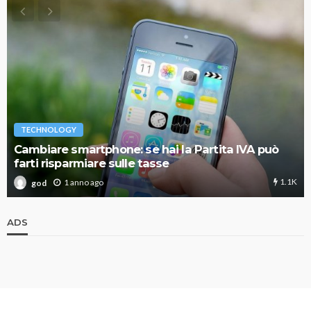
TECHNOLOGY
Cambiare smartphone: se hai la Partita IVA può
farti risparmiare sulle tasse
1.1K
1 anno ago
god
ADS