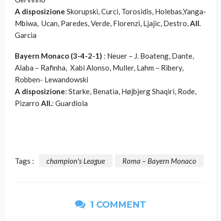
A disposizione
Skorupski, Curci, Torosidis, Holebas,Yanga-
Mbiwa, Ucan, Paredes, Verde, Florenzi, Ljajic, Destro,
All
.
Garcia
Bayern Monaco (3-4-2-1)
: Neuer – J. Boateng, Dante,
Alaba – Rafinha, Xabi Alonso, Muller, Lahm – Ribery,
Robben- Lewandowski
A disposizione
: Starke, Benatia, Højbjerg Shaqiri, Rode,
Pizarro
All.
: Guardiola
Tags :
champion's League
Roma – Bayern Monaco
1 COMMENT