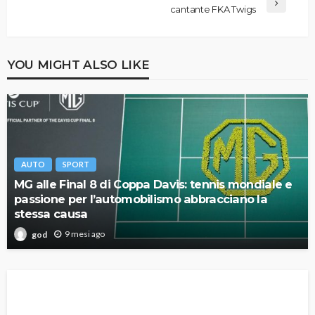
cantante FKA Twigs
YOU MIGHT ALSO LIKE
AUTO
SPORT
MG alle Final 8 di Coppa Davis: tennis mondiale e
passione per l’automobilismo abbracciano la
stessa causa
9 mesi ago
god