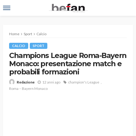
Home
Sport
Calcio
CALCIO
SPORT
Champions League Roma-Bayern
Monaco: presentazione match e
probabili formazioni
12 anni ago
champion's League
Redazione
Roma – Bayern Monaco