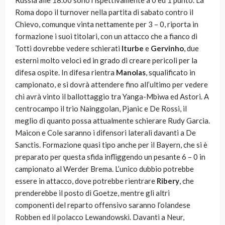
Russia alle 18.00 sono rispettivamente a 0 ed 1 punto. La
Roma dopo il turnover nella partita di sabato contro il
Chievo, comunque vinta nettamente per 3 – 0, riporta in
formazione i suoi titolari, con un attacco che a fianco di
Totti dovrebbe vedere schierati
Iturbe
e
Gervinho
, due
esterni molto veloci ed in grado di creare pericoli per la
difesa ospite. In difesa rientra
Manolas
, squalificato in
campionato, e si dovrà attendere fino all’ultimo per vedere
chi avrà vinto il ballottaggio tra Yanga-Mbiwa ed Astori. A
centrocampo il trio Nainggolan, Pjanic e De Rossi, il
meglio di quanto possa attualmente schierare Rudy Garcia.
Maicon e Cole saranno i difensori laterali davanti a De
Sanctis. Formazione quasi tipo anche per il Bayern, che si è
preparato per questa sfida infliggendo un pesante 6 – 0 in
campionato al Werder Brema. L’unico dubbio potrebbe
essere in attacco, dove potrebbe rientrare
Ribery
, che
prenderebbe il posto di Goetze, mentre gli altri
componenti del reparto offensivo saranno l’olandese
Robben ed il polacco Lewandowski. Davanti a Neur,