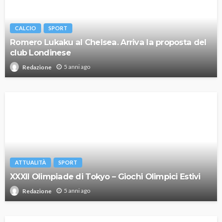
CALCIO
SPORT
Romero Lukaku al Chelsea. Arriva la proposta del
club Londinese
5 anni ago
Redazione
ATTUALITÀ
SPORT
XXXII Olimpiade di Tokyo – Giochi Olimpici Estivi
5 anni ago
Redazione