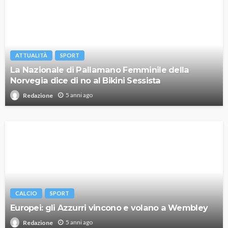
ATTUALITÀ
SPORT
La Nazionale di Pallamano Femminile della
Norvegia dice di no al Bikini Sessista
5 anni ago
Redazione
CALCIO
SPORT
Europei: gli Azzurri vincono e volano a Wembley
5 anni ago
Redazione