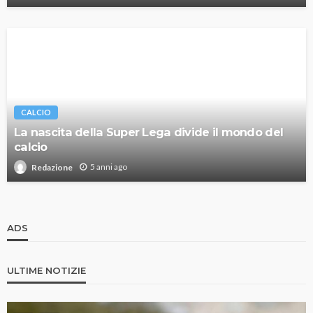
CALCIO
La nascita della Super Lega divide il mondo del
calcio
5 anni ago
Redazione
ADS
ULTIME NOTIZIE