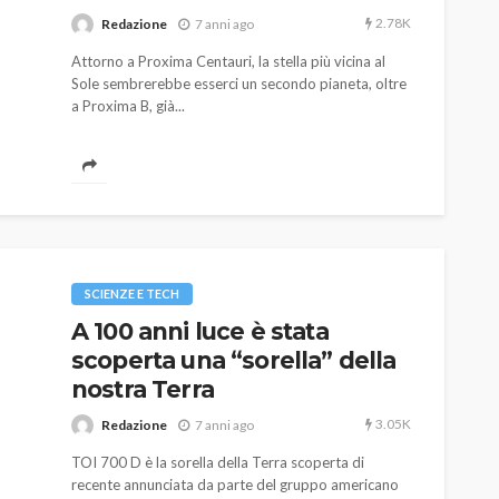
2.78K
Redazione
7 anni ago
Attorno a Proxima Centauri, la stella più vicina al
Sole sembrerebbe esserci un secondo pianeta, oltre
a Proxima B, già...
AUTO
SPORT
MG alle Final 8 di Coppa
Davis: tennis mondiale e
SCIENZE E TECH
passione per
A 100 anni luce è stata
quale
l’automobilismo
scoperta una “sorella” della
o prato
abbracciano la stessa causa
nostra Terra
787
584
god
9 mesi ago
3.05K
Redazione
7 anni ago
TOI 700 D è la sorella della Terra scoperta di
recente annunciata da parte del gruppo americano