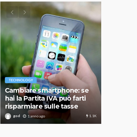
VARIE
TECHNOLOGY
Migliori r
Cambiare smartphone: se
guida agg
hai la Partita IVA può farti
scegliere
risparmiare sulle tasse
perfetto
1.1K
god
god
1 anno ago
1 an