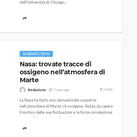
dell'Università di Chicago...
SCIENZE E TECH
Nasa: trovate tracce di
ossigeno nell’atmosfera di
Marte
3.82K
Redazione
7 anni ago
La Nasa ha fatto una sensazionale scoperta:
nell'atmosfera di Marte c'è ossigeno. Resta da capire
il motivo delle sue fluttuazioni e la forte correlazione
con un altro gas come il metano.