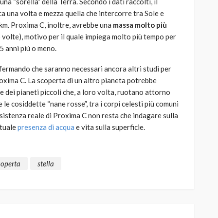
 “sorella” della Terra. Secondo i dati raccolti, il
rca una volta e mezza quella che intercorre tra Sole e
 km. Proxima C, inoltre, avrebbe una
massa molto più
6 volte), motivo per il quale impiega molto più tempo per
5 anni più o meno.
affermando che saranno necessari ancora altri studi per
roxima C. La scoperta di un altro pianeta potrebbe
 dei pianeti piccoli che, a loro volta, ruotano attorno
 le cosiddette “nane rosse”, tra i corpi celesti più comuni
esistenza reale di Proxima C non resta che indagare sulla
ntuale
presenza di acqua
e vita sulla superficie.
coperta
stella