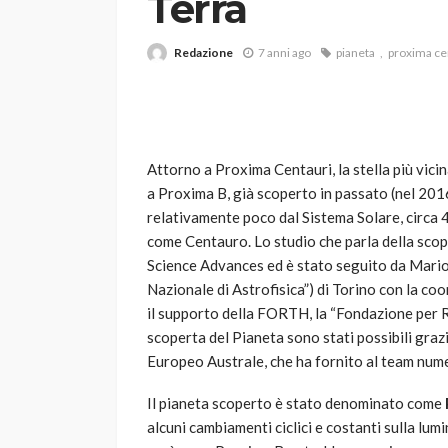
Terra
Redazione
7 anni ago
pianeta
proxima ce
Attorno a Proxima Centauri, la stella più vici
a Proxima B, già scoperto in passato (nel 2016
VARIE
relativamente poco dal Sistema Solare, circa 4
Robot tagliaerba: 
come Centauro. Lo studio che parla della scope
scegliere per il tu
Science Advances ed è stato seguito da Mario
Nazionale di Astrofisica”) di Torino con la coo
god
1 anno ago
il supporto della FORTH, la “Fondazione per Ri
scoperta del Pianeta sono stati possibili graz
Europeo Australe, che ha fornito al team nume
Il pianeta scoperto è stato denominato come
alcuni cambiamenti ciclici e costanti sulla lu