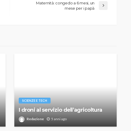
Maternità: congedo a 6 mesi, un
mese per i papà
SCIENZE E TECH
I droni al servizio dell’agricoltura
Redazione
5 anni ago