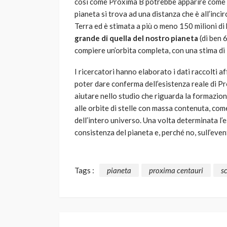
così come Proxima B potrebbe apparire come una
pianeta si trova ad una distanza che è all’inci
Terra ed è stimata a più o meno 150 milioni di
grande di quella del nostro pianeta
(di ben 
compiere un’orbita completa, con una stima di 
I ricercatori hanno elaborato i dati raccolti 
poter dare conferma dell’esistenza reale di P
aiutare nello studio che riguarda la formazione
alle orbite di stelle con massa contenuta, come
dell’intero universo. Una volta determinata l’
consistenza del pianeta e, perché no, sull’eve
Tags :
pianeta
proxima centauri
s