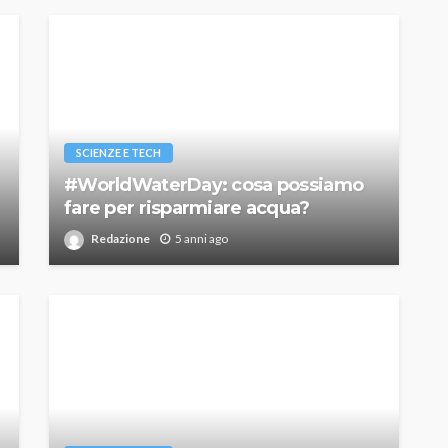
SCIENZE E TECH
#WorldWaterDay: cosa possiamo
fare per risparmiare acqua?
Redazione
5 anni ago