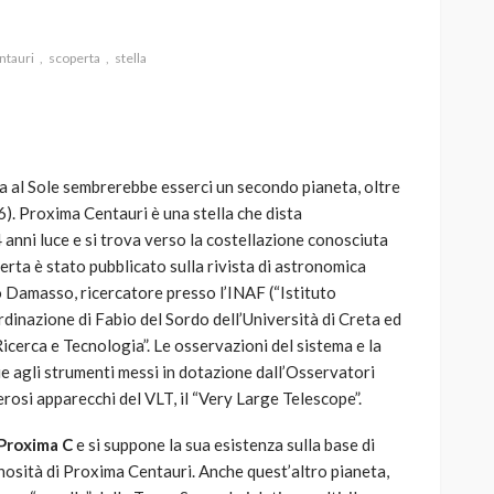
ntauri
scoperta
stella
AUTO
SPORT
MG alle Final 8 di Coppa
na al Sole sembrerebbe esserci un secondo pianeta, oltre
Davis: tennis mondiale e
). Proxima Centauri è una stella che dista
passione per
 anni luce e si trova verso la costellazione conosciuta
quale
l’automobilismo
rta è stato pubblicato sulla rivista di astronomica
o prato
abbracciano la stessa causa
 Damasso, ricercatore presso l’INAF (“Istituto
rdinazione di Fabio del Sordo dell’Università di Creta ed
786
583
god
9 mesi ago
cerca e Tecnologia”. Le osservazioni del sistema e la
ie agli strumenti messi in dotazione dall’Osservatori
rosi apparecchi del VLT, il “Very Large Telescope”.
Proxima C
e si suppone la sua esistenza sulla base di
minosità di Proxima Centauri. Anche quest’altro pianeta,