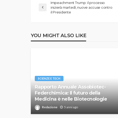
Impeachment Trump: il processo
inizierà martedì, nuove accuse contro
il Presidente
YOU MIGHT ALSO LIKE
SCIENZE E TECH
Rapporto Annuale Assobiotec-
Federchimica: Il futuro della
Medicina è nelle Biotecnologie
Redazione
5 anni ago