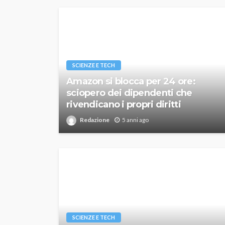
SCIENZE E TECH
Amazon si blocca per 24 ore:
sciopero dei dipendenti che
rivendicano i propri diritti
Redazione
5 anni ago
SCIENZE E TECH