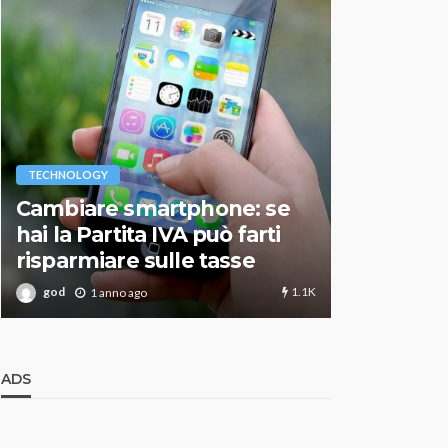
VARIE
TECHNOLOGY
Migliori r
Cambiare smartphone: se
guida agg
hai la Partita IVA può farti
scegliere
risparmiare sulle tasse
perfetto
1.1K
god
god
1 anno ago
1 an
ADS