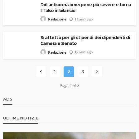
Ddl anticorruzione: pene più severe e torna
il falso in bilancio
11 anni ago
Redazione
Sì al tetto per gli stipendi dei dipendenti di
Camera e Senato
12 anni ago
Redazione
1
2
3
Page 2 of 3
ADS
ULTIME NOTIZIE