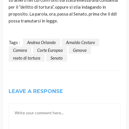
straniero nei cui confronti sia stata emessa una condanna
per il “delitto di tortura”, oppure si stia indagando in
proposito. La parola, ora, passa al Senato, prima che il ddl
possa tramutarsi in legge.
Tags :
Andrea Orlando
Arnaldo Cestaro
Camera
Corte Europea
Genova
reato di tortura
Senato
LEAVE A RESPONSE