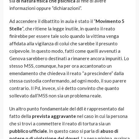
sia
di natura fisica che psichica
al fine di avere
informazioni oppure “dichiarazioni”.
Ad accendere il dibattito in aula è stato il “
Movimento 5
Stelle
“, che ritiene la legge inutile, in quanto il reato
finirebbe per essere tale solo quando la vittima venga
affidata alla vigilanza di colui che sarebbe il presunto
colpevole. In questo modo, fatti come quelli avvenuti a
Genova sarebbero destinati a rimanere ancora impuniti. Lo
stesso M5S, comunque, ha per ora accantonato un
emendamento che chiedeva il reato “a prescindere” dalla
stessa custodia confermando, ad ogni modo, il suo parere
contrario. Il Pd, invece, si è detto convinto che quanto
sollevato dall’M5S non sia un problema reale.
Un altro punto fondamentale del ddl è rappresentato dal
fatto della
prevista aggravante
nel caso in cui la persona
che si trovi a commettere il reato di tortura sia un
pubblico ufficiale
. In questo caso si parla di
abuso di
potere o di violazione dei doveri
. La pena minima, qualora