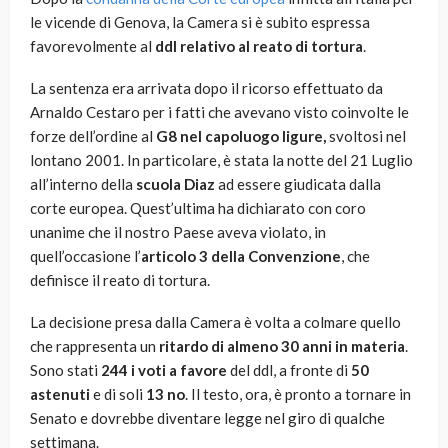
le vicende di Genova, la Camera si è subito espressa
favorevolmente al
ddl relativo al reato di tortura
.
La sentenza era arrivata dopo il ricorso effettuato da
Arnaldo Cestaro per i fatti che avevano visto coinvolte le
forze dell’ordine al
G8 nel capoluogo ligure,
svoltosi nel
lontano 2001. In particolare, è stata la notte del 21 Luglio
all’interno della
scuola Diaz
ad essere giudicata dalla
corte europea. Quest’ultima ha dichiarato con coro
unanime che il nostro Paese aveva violato, in
quell’occasione l’
articolo 3 della Convenzione
, che
definisce il reato di tortura.
La decisione presa dalla Camera è volta a colmare quello
che rappresenta un
ritardo di almeno 30 anni in materia
.
Sono stati
244 i voti a favore
del ddl, a fronte di
50
astenuti
e di soli
13 no
. Il testo, ora, è pronto a tornare in
Senato e dovrebbe diventare legge nel giro di qualche
settimana.