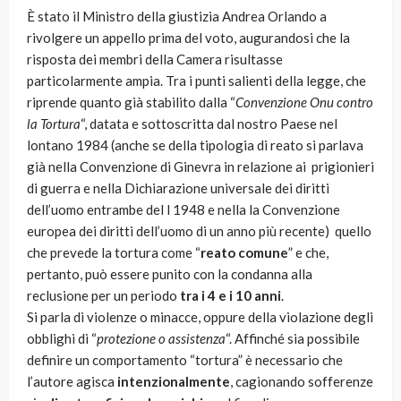
È stato il Ministro della giustizia Andrea Orlando a
rivolgere un appello prima del voto, augurandosi che la
risposta dei membri della Camera risultasse
particolarmente ampia. Tra i punti salienti della legge, che
riprende quanto già stabilito dalla “
Convenzione Onu contro
la Tortura
“, datata e sottoscritta dal nostro Paese nel
lontano 1984 (anche se della tipologia di reato si parlava
già nella Convenzione di Ginevra in relazione ai prigionieri
di guerra e nella Dichiarazione universale dei diritti
dell’uomo entrambe del l 1948 e nella la Convenzione
europea dei diritti dell’uomo di un anno più recente) quello
che prevede la tortura come “
reato comune
” e che,
pertanto, può essere punito con la condanna alla
reclusione per un periodo
tra i 4 e i 10 anni
.
Si parla di violenze o minacce, oppure della violazione degli
obblighi di “
protezione o assistenza
“. Affinché sia possibile
definire un comportamento “tortura” è necessario che
l’autore agisca
intenzionalmente
, cagionando sofferenze