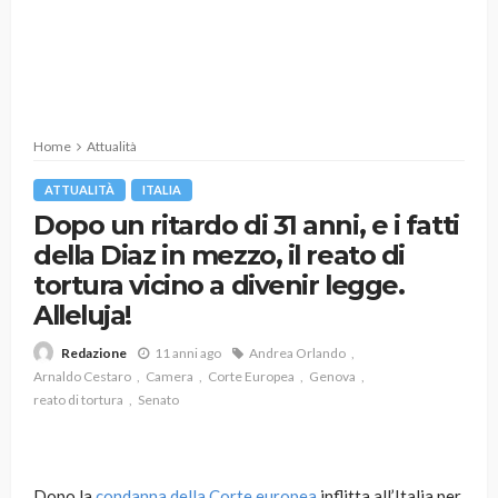
Home
Attualità
ATTUALITÀ
ITALIA
Dopo un ritardo di 31 anni, e i fatti
della Diaz in mezzo, il reato di
tortura vicino a divenir legge.
Alleluja!
11 anni ago
Andrea Orlando
Redazione
Arnaldo Cestaro
Camera
Corte Europea
Genova
reato di tortura
Senato
Dopo la
condanna della Corte europea
inflitta all’Italia per