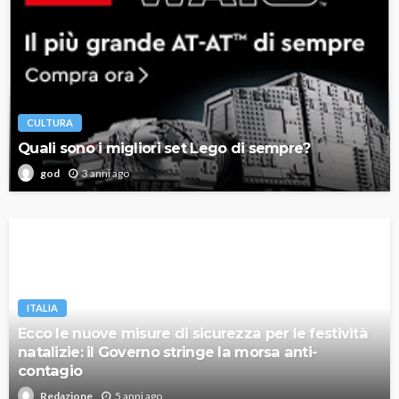
CULTURA
Quali sono i migliori set Lego di sempre?
3 anni ago
god
ITALIA
Ecco le nuove misure di sicurezza per le festività
natalizie: il Governo stringe la morsa anti-
contagio
5 anni ago
Redazione