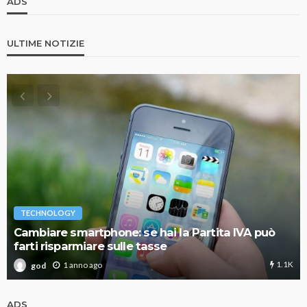
ADS
ULTIME NOTIZIE
TECHNOLOGY
Cambiare smartphone: se hai la Partita IVA può
farti risparmiare sulle tasse
1.1K
1 anno ago
god
ADS