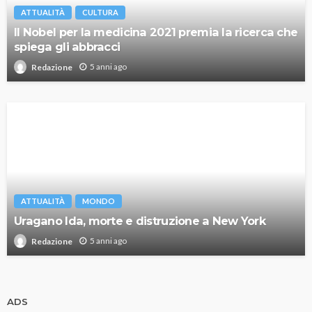
ATTUALITÀ
CULTURA
Il Nobel per la medicina 2021 premia la ricerca che
spiega gli abbracci
5 anni ago
Redazione
ATTUALITÀ
MONDO
Uragano Ida, morte e distruzione a New York
5 anni ago
Redazione
ADS