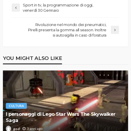
Sport in tv, la programmazione di oggi,
venerdì 30 Gennaio
Rivoluzione nel mondo dei pneumatici,
Pirelli presenta la gomma all season. Inoltre
si autosigilla in caso di foratura
YOU MIGHT ALSO LIKE
CULTURA
I personaggi di Lego Star Wars The Skywalker
Saga
3 anni ago
god