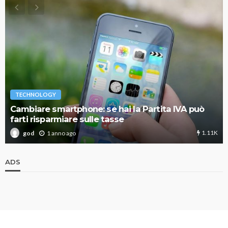
TECHNOLOGY
Cambiare smartphone: se hai la Partita IVA può
farti risparmiare sulle tasse
1.11K
1 anno ago
god
ADS