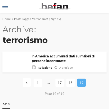
Home
Posts Tagged "terrorismo"
(Page 19)
Archive
terrorismo
In America accumulati dati su milioni di
persone incensurate
14 anni ago
Redazione
1
…
17
18
19
Page 19 of 19
ADS