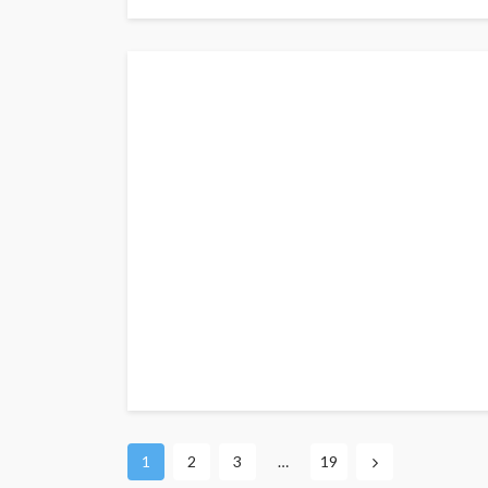
1
2
3
…
19