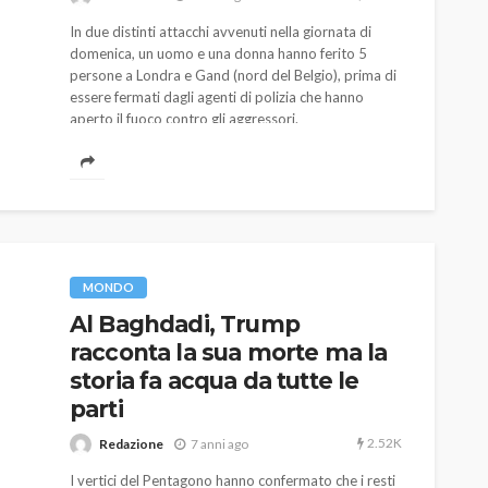
In due distinti attacchi avvenuti nella giornata di
domenica, un uomo e una donna hanno ferito 5
persone a Londra e Gand (nord del Belgio), prima di
essere fermati dagli agenti di polizia che hanno
aperto il fuoco contro gli aggressori.
AUTO
SPORT
MG alle Final 8 di Coppa
Davis: tennis mondiale e
MONDO
passione per
Al Baghdadi, Trump
quale
l’automobilismo
racconta la sua morte ma la
o prato
abbracciano la stessa causa
storia fa acqua da tutte le
parti
785
582
god
9 mesi ago
2.52K
Redazione
7 anni ago
I vertici del Pentagono hanno confermato che i resti