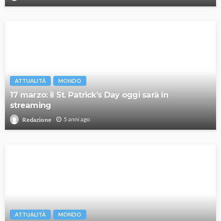
ATTUALITÀ
MONDO
17 marzo: il St. Patrick’s Day oggi sarà in
streaming
5 anni ago
Redazione
ATTUALITÀ
MONDO