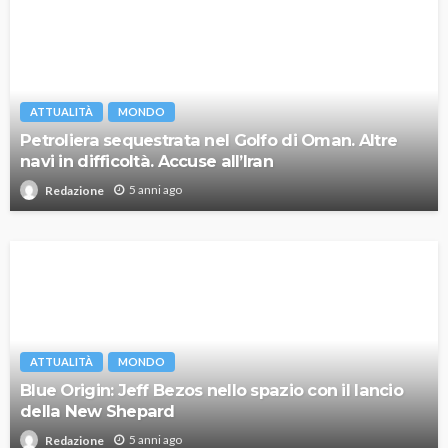
ATTUALITÀ
MONDO
Petroliera sequestrata nel Golfo di Oman. Altre
navi in difficoltà. Accuse all’Iran
5 anni ago
Redazione
ATTUALITÀ
MONDO
Blue Origin: Jeff Bezos nello spazio con il lancio
della New Shepard
5 anni ago
Redazione