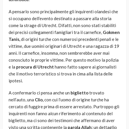
A pensarlo sono principalmente gli inquirenti olandesi che
si occupano dell’evento destinato a passare alla storia
come la strage di Utrecht. Difatti, non sono stati stabiliti
dei precisi collegamenti famigliari tra il carnefice,
Gokmen
Tanis
,
di origini turche con numerosi precedenti penali e le
vittime, due uomini originari di Utrecht e una ragazza di 19
anni. Il carnefice, insomma, non sembrerebbe aver mai
conosciuto le proprie vittime. Per questo motivo la polizia
e la
procura di Utrecht
hanno fatto sapere ai giornalisti
che il motivo terroristico si trova in cima alla lista delle
ipotesi.
A confermarlo ci pensa anche un
biglietto
trovato
nell’auto, una
Clio,
con cui l’uomo di origine turche ha
cercato di fuggire prima di essere arrestato. Purtroppo gli
inquirenti non fanno alcun riferimento al contenuto del
biglietto, ma ci sono dei testimoni che affermano di aver
visto una scritta contenente la
parola Allah:
un dettaglio