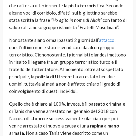
che rafforza ulteriormente la
pista terroristica
. Secondo
alcune voci di corridoio, difatti, sul bigliettino sarebbe
stata scritta la frase
“Ho agito in nome di Allah”
con tanto di
saluto al famoso gruppo islamista “Fratelli Musulmani”.
Nonostante siano ormai passati 2 giorni dall’
attacco
,
quest’ultimo non è stato rivendicato da alcun gruppo
terroristico. Ciononostante, i giornalisti olandesi mettono
in risalto il legame tra un gruppo terroristico turco e il
fratello dell’attentatore. Al momento, oltre al sospettato
principale, la
polizia di Utrecht
ha arrestato ben due
uomini, tuttavia ai media non è affatto chiaro il grado di
coinvolgimento di questi individui.
Quello che è chiaro al 100%, invece, è il
passato criminale
di Tanis che venne arrestato nel gennaio del 2018 con
l’accusa di
stupro
e successivamente rilasciato per poi
venire arrestato di nuovo a causa di una
rapina a mano
armata
. Non a caso Tanis viene descritto come un