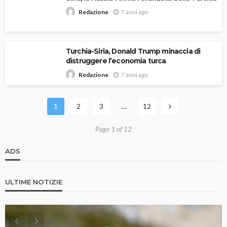
7 anni ago
Redazione
Turchia-Siria, Donald Trump minaccia di
distruggere l’economia turca
7 anni ago
Redazione
1
2
3
…
12
Page 1 of 12
ADS
ULTIME NOTIZIE