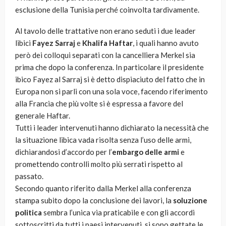
esclusione della Tunisia perché coinvolta tardivamente.
Al tavolo delle trattative non erano seduti i due leader
libici
Fayez Sarraj
e
Khalifa Haftar
, i quali hanno avuto
però dei colloqui separati con la cancelliera Merkel sia
prima che dopo la conferenza. In particolare il presidente
ibico Fayez al Sarraj si è detto dispiaciuto del fatto che in
Europa non si parli con una sola voce, facendo riferimento
alla Francia che più volte si è espressa a favore del
generale Haftar.
Tutti i leader intervenuti hanno dichiarato la necessità che
la situazione libica vada risolta senza l’uso delle armi,
dichiarandosi d’accordo per l’
embargo delle armi
e
promettendo controlli molto più serrati rispetto al
passato.
Secondo quanto riferito dalla Merkel alla conferenza
stampa subito dopo la conclusione dei lavori, la
soluzione
politica
sembra l’unica via praticabile e con gli accordi
sottoscritti da tutti i paesi intervenuti, si sono gettate le