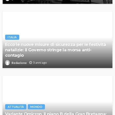
ITALIA
Ecco le nuove misure di sicurezza per le festività
natalizie: il Governo stringe la morsa anti-
contagio
5 anni ago
Redazione
ATTUALITÀ
MONDO
Variante Omicron, il piano B della Gran Bretagna: