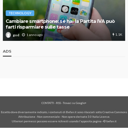
TECHNOLOGY
Cambiare smartphone: se hai la Partita IVA può
farti risparmiare sulle tasse
1.1K
1 anno ago
god
ADS
CONTATTI
-
RSS
-
Trovaci su Google+
Eccetto dove diversamente indicato, i contenuti di Befan.it sono rilasciati sotto Creative Commons
Attribuzione - Non commerciale - Non opere derivate 3.0 Italia License.
Ulteriori permessi possono essere richiesti usando l'
apposita pagina
- © befan.it