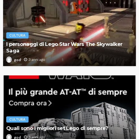
CULTURA
I personaggi di Lego Star Wars The Skywalker
Saga
3 anni ago
god
CULTURA
Quali sono i migliori set Lego di sempre?
3 anni ago
god