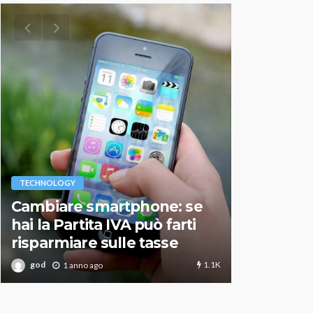
VARIE
TECHNOLOGY
Migliori r
Cambiare smartphone: se
guida agg
hai la Partita IVA può farti
scegliere
risparmiare sulle tasse
perfetto
1.1K
god
god
1 anno ago
1 an