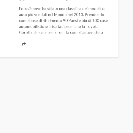
Focus2move ha stilato una classifica dei modelli di
auto più venduti nel Mondo nel 2013. Prendendo
come base di riferimento 90 Paesi e più di 100 case
automobilistiche i risultati premiano la Toyota
Corolla, che viene incoronata come l'autovettura
che riscuote il maggior successo in termini di
vendite.
AUTO
SPORT
MG alle Final 8 di Coppa
Davis: tennis mondiale e
passione per
quale
l’automobilismo
o prato
abbracciano la stessa causa
789
586
god
9 mesi ago