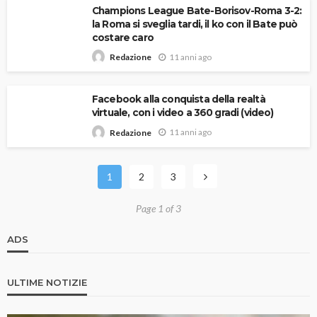
Champions League Bate-Borisov-Roma 3-2:
la Roma si sveglia tardi, il ko con il Bate può
costare caro
11 anni ago
Redazione
Facebook alla conquista della realtà
virtuale, con i video a 360 gradi (video)
11 anni ago
Redazione
1
2
3
Page 1 of 3
ADS
ULTIME NOTIZIE