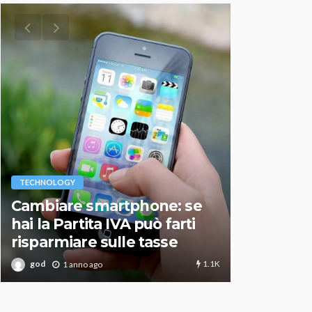
VARIE
TECHNOLOGY
Migliori r
Cambiare smartphone: se
guida agg
hai la Partita IVA può farti
scegliere
risparmiare sulle tasse
perfetto
1.1K
god
god
1 anno ago
1 an