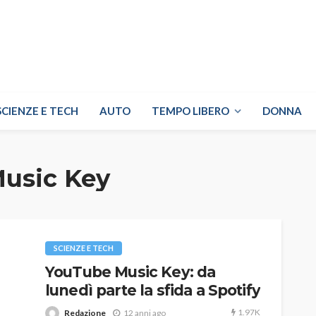
SCIENZE E TECH
AUTO
TEMPO LIBERO
DONNA
usic Key
SCIENZE E TECH
YouTube Music Key: da
lunedì parte la sfida a Spotify
1.97K
Redazione
12 anni ago