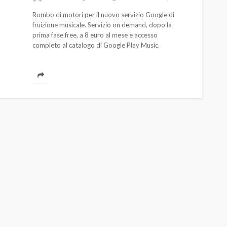
Rombo di motori per il nuovo servizio Google di
fruizione musicale. Servizio on demand, dopo la
prima fase free, a 8 euro al mese e accesso
completo al catalogo di Google Play Music.
AUTO
SPORT
MG alle Final 8 di Coppa
Davis: tennis mondiale e
passione per
quale
l’automobilismo
o prato
abbracciano la stessa causa
784
580
god
9 mesi ago