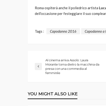
Roma ospiterà anche il poliedrico artista
Luca
dell’occasione per festeggiare il suo complean
Tags :
Capodanno 2016
Capodanno a
Al cinema arriva Assolo: Laura
Morante torna dietro la macchina da
presa con una commedia al
femminile
YOU MIGHT ALSO LIKE