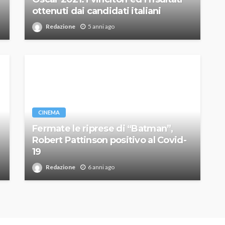
ottenuti dai candidati italiani
Redazione
5 anni ago
CINEMA
Fermate le riprese di “Batman”,
Robert Pattinson positivo al Covid-
19
Redazione
6 anni ago