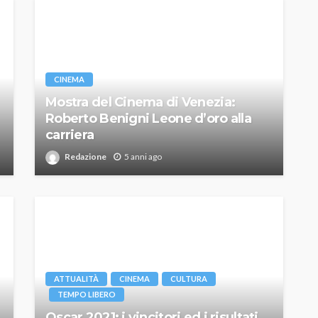
CINEMA
Mostra del Cinema di Venezia:
Roberto Benigni Leone d’oro alla
carriera
Redazione
5 anni ago
ATTUALITÀ
CINEMA
CULTURA
TEMPO LIBERO
Oscar 2021: i vincitori ed i risultati