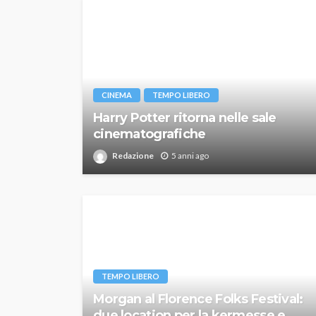
CINEMA
TEMPO LIBERO
Harry Potter ritorna nelle sale
cinematografiche
Redazione
5 anni ago
TEMPO LIBERO
Morgan al Florence Folks Festival:
due location per la kermesse e