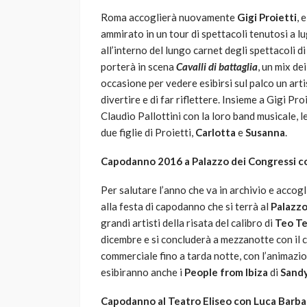
Roma accoglierà nuovamente
Gigi Proietti
, 
ammirato in un tour di spettacoli tenutosi a lug
all’interno del lungo carnet degli spettacoli di
porterà in scena
Cavalli di battaglia
, un mix de
occasione per vedere esibirsi sul palco un arti
divertire e di far riflettere. Insieme a Gigi Pr
Claudio Pallottini con la loro band musicale,
due figlie di Proietti,
Carlotta
e
Susanna
.
Capodanno 2016 a Palazzo dei Congressi co
Per salutare l’anno che va in archivio e accogl
alla festa di capodanno che si terrà al
Palazzo
grandi artisti della risata del calibro di
Teo Te
dicembre e si concluderà a mezzanotte con il c
commerciale fino a tarda notte, con l’animazi
esibiranno anche i
People from Ibiza
di
Sand
Capodanno al Teatro Eliseo con Luca Barba