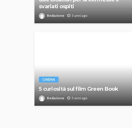
svariati ospiti
Redazione
5 anni ago
CINEMA
5 curiosità sul film Green Book
Redazione
5 anni ago