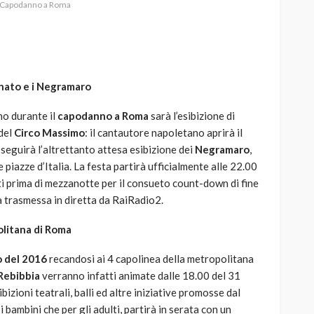
Capodanno a Roma
nato e i Negramaro
 Coppa
nno durante il
capodanno a Roma
sarà l’esibizione di
TECHNOLOGY
iale e
 del
Circo Massimo
: il cantautore napoletano aprirà il
Cambiare smartphone: se
 seguirà l’altrettanto attesa esibizione dei
Negramaro
,
hai la Partita IVA può farti
 piazze d’Italia. La festa partirà ufficialmente alle 22.00
ssa causa
risparmiare sulle tasse
ti prima di mezzanotte per il consueto count-down di fine
à trasmessa in diretta da RaiRadio2.
583
1.1K
god
1 anno ago
litana di Roma
vo del 2016
recandosi ai 4 capolinea della metropolitana
Rebibbia
verranno infatti animate dalle 18.00 del 31
izioni teatrali, balli ed altre iniziative promosse dal
 bambini che per gli adulti, partirà in serata con un