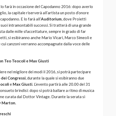
e lo farà in occasione del Capodanno 2016: dopo averlo
lio, la capitale riserverà all’artista un posto d’onore
 capodanno. E lo farà all’
Auditorium
, dove Proietti
i suoi intramontabili successi. Si tratterà di una grande
sta dalle mille sfaccettature, sempre in grado di far
oietti, si esibiranno anche Mario Vicari, Marco Simeoli e
 le cui canzoni verranno accompagnate dalla voce delle
n Teo Teocoli e Max Giusti
iere nel migliore dei modi il 2016, si potrà partecipare
 dei Congressi
, durante la quale si esibiranno due
ocoli
e
Max Giusti
. L’evento partirà alle 20.00 del 31
onsueto brindisi: dopo si potrà ballare a ritmo di musica
one curata dal Dottor Vintage. Durante la serata si
y Marton
.
reschi