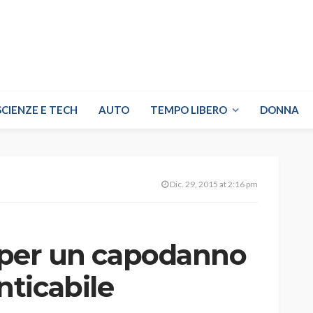
SCIENZE E TECH
AUTO
TEMPO LIBERO
DONNA
Dic. 29, 2015 at 2:16 pm
i per un capodanno
ticabile