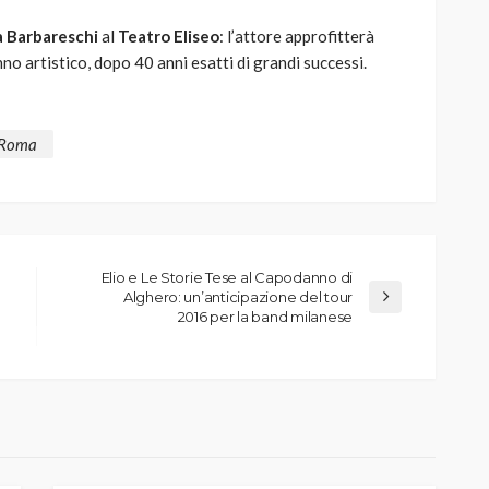
 Barbareschi
al
Teatro Eliseo
: l’attore approfitterà
no artistico, dopo 40 anni esatti di grandi successi.
 Roma
Elio e Le Storie Tese al Capodanno di
Alghero: un’anticipazione del tour
2016 per la band milanese