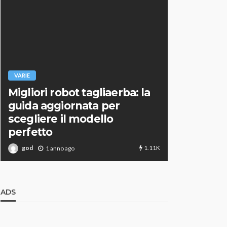
VARIE
Migliori robot tagliaerba: la
VARIE
guida aggiornata per
scegliere il modello
Robot tag
perfetto
scegliere 
1.11K
god
god
1 anno ago
1 an
ADS