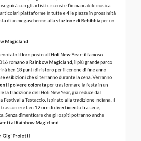
oseguirà con gli artisti circensi e l’immancabile musica
particolari piattaforme in tutte e 4 le piazze in prossimità
unta di un megaschermo alla
stazione di Rebibbia
per un
nbow Magicland
enotato il loro posto all’
Holi New Year
: il famoso
 2016 romano a
Rainbow Magicland
, il più grande parco
rirà ben 18 punti di ristoro per il cenone di fine anno,
rse esibizioni che si terranno durante la cena. Verranno
nenti polvere colorata
per trasformare la festa in un
le la tradizione dell’Holi New Year, già reduce dal
Festival a Testaccio. Ispirato alla tradizione indiana, il
i trascorrere ben 12 ore di divertimento fra cene,
ica. Senza dimenticare che gli ospiti potranno anche
senti al Rainbow Magicland
.
 Gigi Proietti