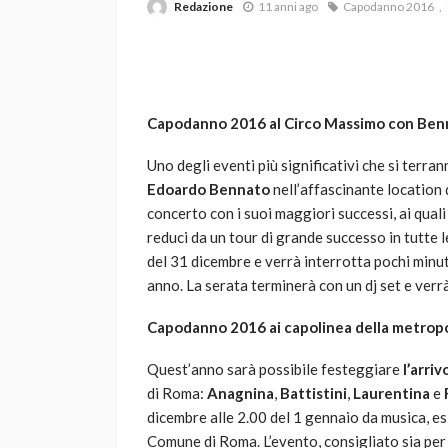
Redazione
11 anni ago
Capodanno 2016
Capodanno 2016 al Circo Massimo con Ben
AUTO
SPORT
MG alle Final 8 di
Uno degli eventi più significativi che si terra
Davis: tennis mond
Edoardo Bennato
nell’affascinante location
passione per
concerto con i suoi maggiori successi, ai quali
agliaerba: quale
l’automobilismo
reduci da un tour di grande successo in tutte le
re per il tuo prato
abbracciano la ste
del 31 dicembre e verrà interrotta pochi minu
anno. La serata terminerà con un dj set e verr
786
god
1 anno ago
9 mesi ago
Capodanno 2016 ai capolinea della metropo
Quest’anno sarà possibile festeggiare
l’arri
di Roma:
Anagnina
,
Battistini
,
Laurentina
e
dicembre alle 2.00 del 1 gennaio da musica, esib
Comune di Roma. L’evento, consigliato sia per i