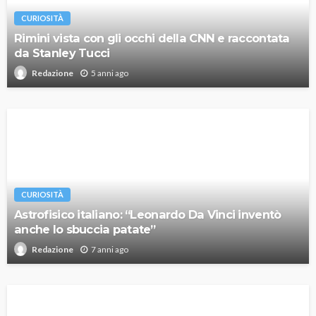
CURIOSITÀ
Rimini vista con gli occhi della CNN e raccontata
da Stanley Tucci
5 anni ago
Redazione
CURIOSITÀ
Astrofisico italiano: “Leonardo Da Vinci inventò
anche lo sbuccia patate”
7 anni ago
Redazione