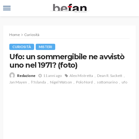
Home
Curiosità
CURIOSITÀ
MISTERI
Ufo: un sommergibile ne avvistò
uno nel 1971? (foto)
11 anni ago
Alex Mistretta
Dean R. Sackett
Redazione
Jan Mayen
l\'Islanda
Nigel Watson
Polo Nord
sottomarino
ufo