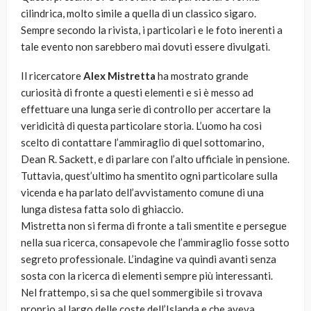
cilindrica, molto simile a quella di un classico sigaro.
Sempre secondo la rivista, i particolari e le foto inerenti a
tale evento non sarebbero mai dovuti essere divulgati.
Il ricercatore
Alex Mistretta
ha mostrato grande
curiosità di fronte a questi elementi e si è messo ad
effettuare una lunga serie di controllo per accertare la
veridicità di questa particolare storia. L’uomo ha così
scelto di contattare l’ammiraglio di quel sottomarino,
Dean R. Sackett, e di parlare con l’alto ufficiale in pensione.
Tuttavia, quest’ultimo ha smentito ogni particolare sulla
vicenda e ha parlato dell’avvistamento comune di una
lunga distesa fatta solo di ghiaccio.
Mistretta non si ferma di fronte a tali smentite e persegue
nella sua ricerca, consapevole che l’ammiraglio fosse sotto
segreto professionale. L’indagine va quindi avanti senza
sosta con la ricerca di elementi sempre più interessanti.
Nel frattempo, si sa che quel sommergibile si trovava
proprio al largo delle coste dell’Islanda e che aveva