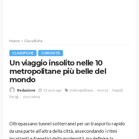
Home
Classifiche
CLASSIFICHE
CURIOSITÀ
Un viaggio insolito nelle 10
metropolitane più belle del
mondo
12 anni ago
metropolitana
mosca
Napoli
Redazione
Parigi
stoccolma
Oltrepassano tunnel sotterranei per un trasporto rapido
da una parte all’altra della città, assecondando i ritmi
incalzanti e frenetici della modernità, ma definire la