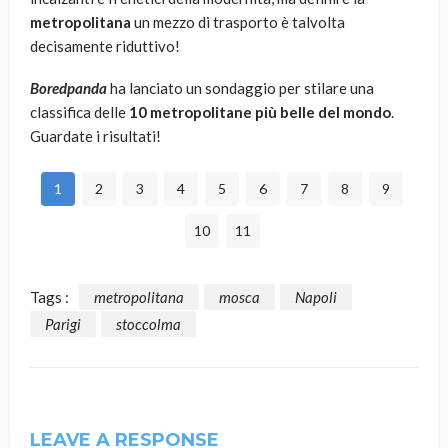
metropolitana
un mezzo di trasporto è talvolta
decisamente riduttivo!
Boredpanda
ha lanciato un sondaggio per stilare una
classifica delle
10 metropolitane più belle del mondo
.
Guardate i risultati!
1
2
3
4
5
6
7
8
9
10
11
Tags :
metropolitana
mosca
Napoli
Parigi
stoccolma
LEAVE A RESPONSE