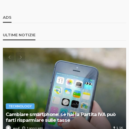
ADS
ULTIME NOTIZIE
TECHNOLOGY
Cambiare smartphone: se hai la Partita IVA può
farti risparmiare sulle tasse
1.1K
1 anno ago
god