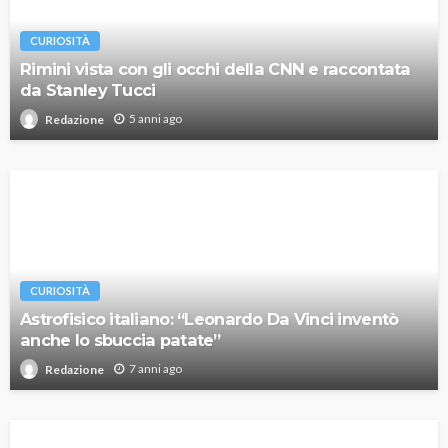
CURIOSITÀ
Rimini vista con gli occhi della CNN e raccontata
da Stanley Tucci
5 anni ago
Redazione
CURIOSITÀ
Astrofisico italiano: “Leonardo Da Vinci inventò
anche lo sbuccia patate”
7 anni ago
Redazione