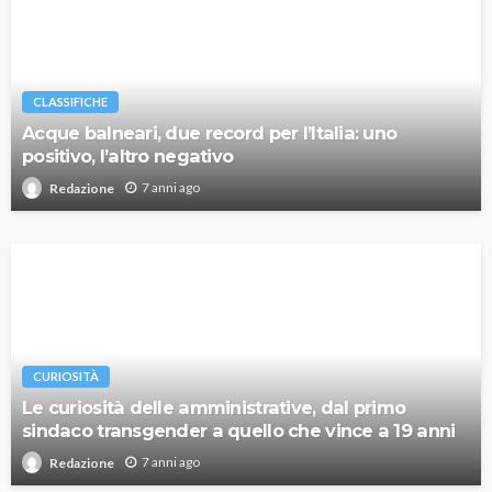
CLASSIFICHE
Acque balneari, due record per l’Italia: uno
positivo, l’altro negativo
7 anni ago
Redazione
CURIOSITÀ
Le curiosità delle amministrative, dal primo
sindaco transgender a quello che vince a 19 anni
7 anni ago
Redazione