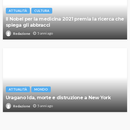
ATTUALITÀ
CULTURA
Il Nobel per la medicina 2021 premia la ricerca che
spiega gli abbracci
5 anni ago
Redazione
ATTUALITÀ
MONDO
Uragano Ida, morte e distruzione a New York
5 anni ago
Redazione