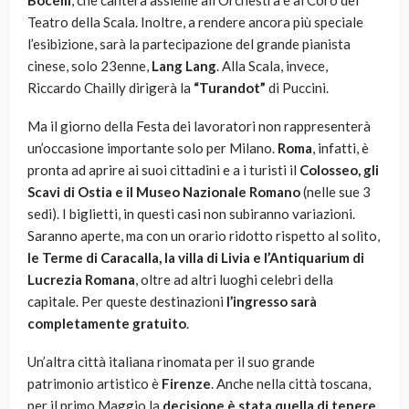
Bocelli
, che canterà assieme all’Orchestra e al Coro del
Teatro della Scala. Inoltre, a rendere ancora più speciale
l’esibizione, sarà la partecipazione del grande pianista
cinese, solo 23enne,
Lang Lang
. Alla Scala, invece,
Riccardo Chailly dirigerà la
“Turandot”
di Puccini.
Ma il giorno della Festa dei lavoratori non rappresenterà
un’occasione importante solo per Milano.
Roma
, infatti, è
pronta ad aprire ai suoi cittadini e a i turisti il
Colosseo, gli
Scavi di Ostia e il Museo Nazionale Romano
(nelle sue 3
sedi). I biglietti, in questi casi non subiranno variazioni.
Saranno aperte, ma con un orario ridotto rispetto al solito,
le Terme di Caracalla, la villa di Livia e l’Antiquarium di
Lucrezia Romana
, oltre ad altri luoghi celebri della
capitale. Per queste destinazioni
l’ingresso sarà
completamente gratuito
.
Un’altra città italiana rinomata per il suo grande
patrimonio artistico è
Firenze
. Anche nella città toscana,
per il primo Maggio la
decisione è stata quella di tenere