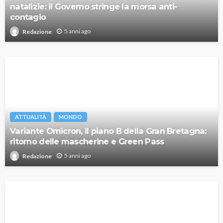
natalizie: il Governo stringe la morsa anti-
contagio
5 anni ago
Redazione
ATTUALITÀ
MONDO
Variante Omicron, il piano B della Gran Bretagna:
ritorno delle mascherine e Green Pass
5 anni ago
Redazione