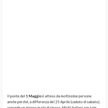
Il ponte del
1 Maggio
è atteso da moltissime persone
anche perché, a differenza del 25 Aprile (caduto di sabato),
concede un giorno in più di riposo. Molti italiani, per tale