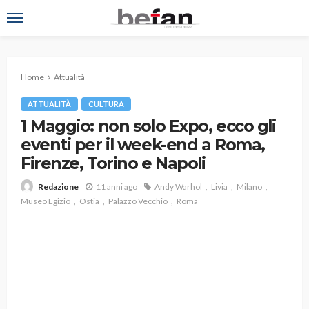
Home
Attualità
ATTUALITÀ
CULTURA
1 Maggio: non solo Expo, ecco gli
eventi per il week-end a Roma,
Firenze, Torino e Napoli
11 anni ago
Andy Warhol
Livia
Milano
Redazione
Museo Egizio
Ostia
Palazzo Vecchio
Roma