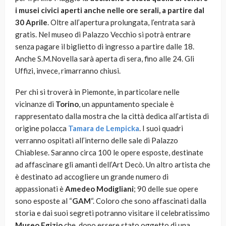
i musei civici aperti anche nelle ore serali, a partire dal
30 Aprile
. Oltre all’apertura prolungata, l’entrata sarà
gratis. Nel museo di Palazzo Vecchio si potrà entrare
senza pagare il biglietto di ingresso a partire dalle 18.
Anche S.M.Novella sarà aperta di sera, fino alle 24. Gli
Uffizi, invece, rimarranno chiusi.
Per chi si troverà in Piemonte, in particolare nelle
vicinanze di
Torino
, un appuntamento speciale è
rappresentato dalla mostra che la città dedica all’artista di
origine polacca
Tamara de Lempicka
. I suoi quadri
verranno ospitati all’interno delle sale di Palazzo
Chiablese. Saranno circa 100 le opere esposte, destinate
ad affascinare gli amanti dell’Art Decò. Un altro artista che
è destinato ad accogliere un grande numero di
appassionati è
Amedeo Modigliani
; 90 delle sue opere
sono esposte al “
GAM
“. Coloro che sono affascinati dalla
storia e dai suoi segreti potranno visitare il celebratissimo
Museo Egizio
che, dopo essere stato oggetto di una