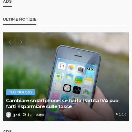
ADS
ULTIME NOTIZIE
TECHNOLOGY
Cambiare smartphone: se hai la Partita IVA può
farti risparmiare sulle tasse
1.1K
1 anno ago
god
ADS