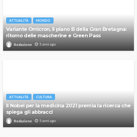
ATTUALITÀ
MONDO
Variante Omicron, il piano B della Gran Bretagna:
ritorno delle mascherine e Green Pass
5 anni ago
Redazione
ATTUALITÀ
CULTURA
Il Nobel per la medicina 2021 premia la ricerca che
spiega gli abbracci
5 anni ago
Redazione