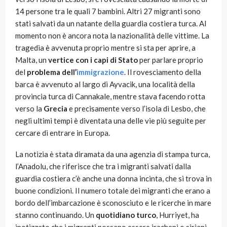
14 persone tra le quali 7 bambini. Altri 27 migranti sono
stati salvati da un natante della guardia costiera turca. Al
momento non è ancora nota la nazionalità delle vittime. La
tragedia è avvenuta proprio mentre si sta per aprire, a
Malta, un
vertice
con i capi di Stato
per parlare proprio
del
problema dell’
immigrazione
. Il rovesciamento della
barca è avvenuto al largo di Ayvacik, una località della
provincia turca di Cannakale, mentre stava facendo rotta
verso la
Grecia
e precisamente verso l’isola di Lesbo, che
negli ultimi tempi è diventata una delle vie più seguite per
cercare di entrare in Europa.
La notizia è stata diramata da una agenzia di stampa turca,
l’Anadolu, che riferisce che tra i migranti salvati dalla
guardia costiera c’è anche una donna incinta, che si trova in
buone condizioni. Il numero totale dei migranti che erano a
bordo dell’imbarcazione è sconosciuto e le ricerche in mare
stanno continuando. Un
quotidiano turco
, Hurriyet, ha