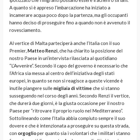
ipotizzato che i migranti possano essere iracheni o siriani.
A quanto si è appreso l’imbarcazione ha iniziato a
incamerare acqua poco dopo la partenza, ma gli occupanti
hanno deciso di proseguire fino a quando non è avvenuto il
rovesciamento.
Al vertice di Malta parteciperà anche l’Italia con il suo
Premier,
Matteo Renzi
, che ha chiarito la posizione del
nostro Paese in un’intervista rilasciata al quotidiano
“L’Avvenire”. Secondo il capo del governo è necessario che
l’Africa sia messa al centro dell’iniziativa degli stati
europei, in quanto se non si reagisce a queste vicende è
inutile piangere sulle
migliaia di vittime
che si stanno
susseguendo nel corso degli anni. Secondo Renzi il vertice,
che durerà due giorni, è la giusta occasione per il nostro
Paese per “ritrovare il proprio ruolo nel Mediterraneo”.
Sottolineando come l’Italia abbia compiuto sempre il suo
dovere e che è intenzionata a proseguire su questa strada,
con
orgoglio
per quanto sia i volontari che i militari stanno