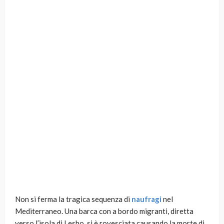
Non si ferma la tragica sequenza di
naufragi
nel
Mediterraneo. Una barca con a bordo migranti, diretta
verso l’isola di Lesbo, si è rovesciata causando la morte di