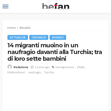
Home
Attualità
ATTUALITÀ
CRONACA
MONDO
14 migranti muoino in un
naufragio davanti alla Turchia; tra
di loro sette bambini
11 anni ago
immigrazione
Malta
Redazione
Matteo Renzi
naufragio
Turchia