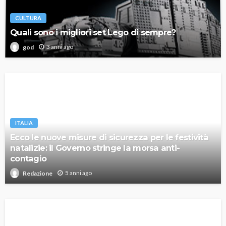
CULTURA
Quali sono i migliori set Lego di sempre?
3 anni ago
god
ITALIA
Ecco le nuove misure di sicurezza per le festività
natalizie: il Governo stringe la morsa anti-
contagio
5 anni ago
Redazione