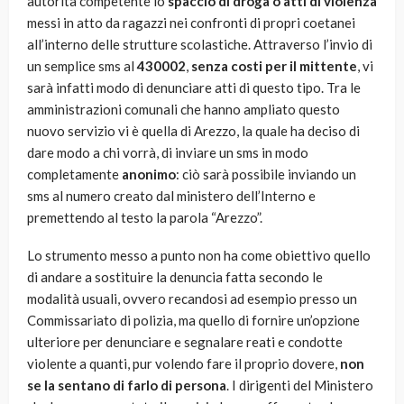
autorità competente lo
spaccio di droga o atti di violenza
messi in atto da ragazzi nei confronti di propri coetanei
all’interno delle strutture scolastiche. Attraverso l’invio di
un semplice sms al
430002
,
senza costi per il mittente
, vi
sarà infatti modo di denunciare atti di questo tipo. Tra le
amministrazioni comunali che hanno ampliato questo
nuovo servizio vi è quella di Arezzo, la quale ha deciso di
dare modo a chi vorrà, di inviare un sms in modo
completamente
anonimo
: ciò sarà possibile inviando un
sms al numero creato dal ministero dell’Interno e
premettendo al testo la parola “Arezzo”.
Lo strumento messo a punto non ha come obiettivo quello
di andare a sostituire la denuncia fatta secondo le
modalità usuali, ovvero recandosi ad esempio presso un
Commissariato di polizia, ma quello di fornire un’opzione
ulteriore per denunciare e segnalare reati e condotte
violente a quanti, pur volendo fare il proprio dovere,
non
se la sentano di farlo di persona
. I dirigenti del Ministero