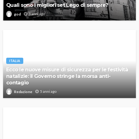
Quali sono i migliori set Lego di sempre?
3 anni ago
god
ITALIA
Ecco le nuove misure di sicurezza per le festività
natalizie: il Governo stringe la morsa anti-
contagio
5 anni ago
Redazione