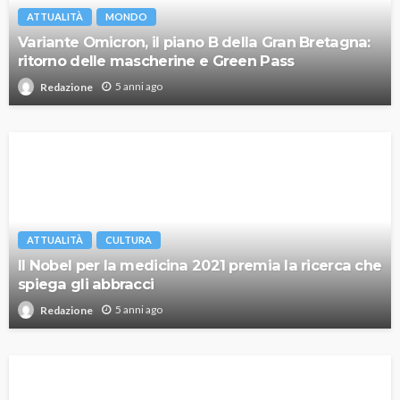
ATTUALITÀ
MONDO
Variante Omicron, il piano B della Gran Bretagna:
ritorno delle mascherine e Green Pass
5 anni ago
Redazione
ATTUALITÀ
CULTURA
Il Nobel per la medicina 2021 premia la ricerca che
spiega gli abbracci
5 anni ago
Redazione