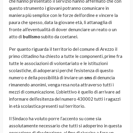
che hanno presentato il servizio hanno affermato che con
questo strumento i giovani potranno comunicare in
maniera più semplice con le forze dell’ordine e vincere la
paura che spesso, data la giovane età, li attanaglia di
fronte all’eventualità di dover denunciare un reato o un
atto di
bullismo
subito da coetanei.
Per quanto riguarda il territorio del comune di Arezzo il
primo cittadino ha chiesto a tutte le componenti, prime fra
tutte le associazioni di volontariato e le istituzioni
scolastiche, di adoperarsi perché l’esistenza di questo
numero e della possibilità di inviare un
sms
di denuncia
rimanendo anonimi, venga resa nota attraverso tutti i
mezzi di comunicazione. L’obiettivo è quello di arrivare ad
informare dell’esitenza del numero 430002 tutti i ragazzi
in età scolastica presenti sul territorio.
Il Sindaco ha voluto porre l’accento su come sia
assolutamente necessario che tutti si adoperino in questa
operazione di divulgazione, al fine di riuscire a fare un