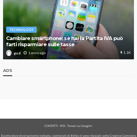
TECHNOLOGY
Cambiare smartphone: se hai la Partita IVA può
farti risparmiare sulle tasse
1.1K
1 anno ago
god
ADS
CONTATTI
-
RSS
-
Trovaci su Google+
Eccetto dove diversamente indicato, i contenuti di Befan.it sono rilasciati sotto Creative Commons