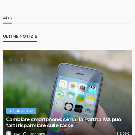
ADS
ULTIME NOTIZIE
TECHNOLOGY
Cambiare smartphone: se hai la Partita IVA può
farti risparmiare sulle tasse
1.09K
1 anno ago
god