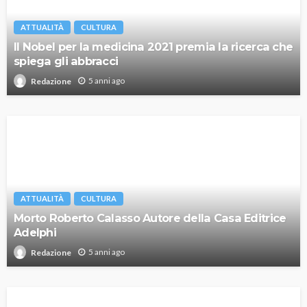
ATTUALITÀ
CULTURA
Il Nobel per la medicina 2021 premia la ricerca che
spiega gli abbracci
5 anni ago
Redazione
ATTUALITÀ
CULTURA
Morto Roberto Calasso Autore della Casa Editrice
Adelphi
5 anni ago
Redazione