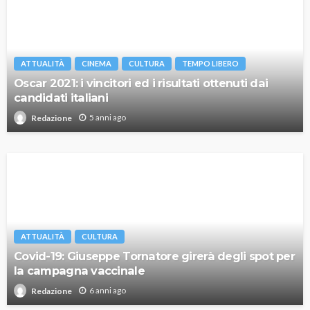
ATTUALITÀ
CINEMA
CULTURA
TEMPO LIBERO
Oscar 2021: i vincitori ed i risultati ottenuti dai
candidati italiani
5 anni ago
Redazione
ATTUALITÀ
CULTURA
Covid-19: Giuseppe Tornatore girerà degli spot per
la campagna vaccinale
6 anni ago
Redazione