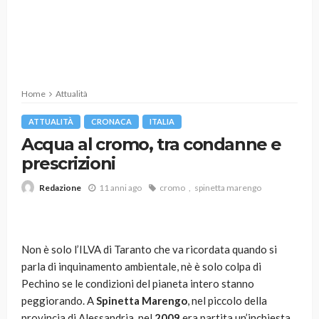
Home
Attualità
ATTUALITÀ
CRONACA
ITALIA
Acqua al cromo, tra condanne e
prescrizioni
11 anni ago
cromo
spinetta marengo
Redazione
Non è solo l’ILVA di Taranto che va ricordata quando si
parla di inquinamento ambientale, nè è solo colpa di
Pechino se le condizioni del pianeta intero stanno
peggiorando. A
Spinetta Marengo
, nel piccolo della
provincia di Alessandria, nel
2009
era partita un’inchiesta