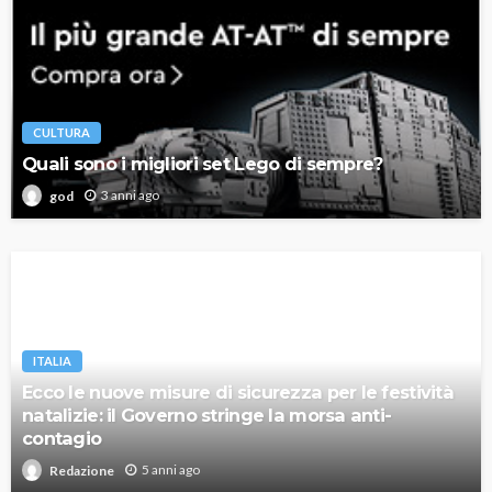
CULTURA
Quali sono i migliori set Lego di sempre?
3 anni ago
god
ITALIA
Ecco le nuove misure di sicurezza per le festività
natalizie: il Governo stringe la morsa anti-
contagio
5 anni ago
Redazione