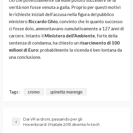
ciò che potenzialmente sarebbe potuto succedere se la
verità non fosse venuta a galla. Proprio per questi motivi
le richieste iniziali dell’accusa nella figura del pubblico
ministero
Riccardo Ghio
, convinto che in quanto successo
ci fosse dolo, ammontavano cumulativamente a 127 anni di
carcere. Intanto il
Ministero dell’Ambiente
, forte della
sentenza di condanna, ha chiesto un
risarcimento di 100
milioni di Euro
: probabilmente la vicenda è ben lontana da
una conclusione.
Tags :
cromo
spinetta marengo
Dai VR ai droni, passando per gli
Hoverboard: il Natale 2015 diventa hi-tech