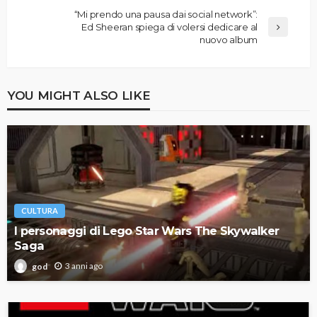
“Mi prendo una pausa dai social network”:
Ed Sheeran spiega di volersi dedicare al
nuovo album
YOU MIGHT ALSO LIKE
CULTURA
I personaggi di Lego Star Wars The Skywalker
Saga
3 anni ago
god