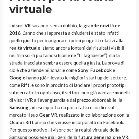
virtuale
I
visori VR
saranno, senza dubbio, la
grande novità del
2016
. L’anno che si appresta a chiudersi è stato infatti
quello giusto per inaugurare i primi progetti relativi alla
realtà virtuale
: siamo ancora lontani dai risultati visibili
nei film sci-fi più famosi (come ne “Il Tagliaerbe”), ma la
strada tracciata sembra essere quella giusta. La prova di
ciò è che aziende milionarie come
Sony
,
Facebook
e
Google
hanno già rilevato le migliori start up del settore,
come
Rift
, e sono in procinto di lanciare i propri prototipi
sul mercato. In ogni caso, il settore può già vantare modelli
di visori VR all’avanguardia e dal prezzo abbordabile: la
Samsung
, ad esempio, ha da poco fatto esordire sul
mercato il suo
Gear VR
, realizzato in collaborazione con la
Oculus Rift
prima che venisse incorporata da Facebook.
Per questo motivo, il visore per la realtà virtuale della
Samsung possiede già i geni della
futura generazione VR
,