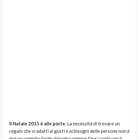
Il Natale 2015 è alle porte
. La necessità di trovare un
regalo che si adatti ai gusti e ai bisogni delle persone non è
mai un compito facile: bisogna sempre fare i conti con il