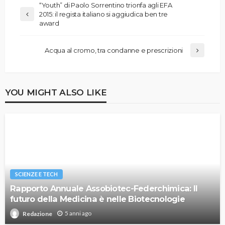
“Youth” di Paolo Sorrentino trionfa agli EFA
2015: il regista italiano si aggiudica ben tre
award
Acqua al cromo, tra condanne e prescrizioni
YOU MIGHT ALSO LIKE
SCIENZE E TECH
Rapporto Annuale Assobiotec-Federchimica: Il
futuro della Medicina è nelle Biotecnologie
5 anni ago
Redazione