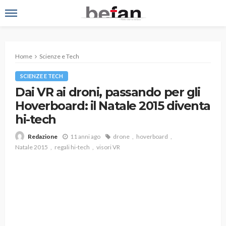
Home
Scienze e Tech
SCIENZE E TECH
Dai VR ai droni, passando per gli
Hoverboard: il Natale 2015 diventa
hi-tech
11 anni ago
drone
hoverboard
Redazione
Natale 2015
regali hi-tech
visori VR