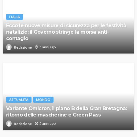
ITALIA
Ecco le nuove misure di sicurezza per le festività
natalizie: il Governo stringe la morsa anti-
contagio
5 anni ago
Redazione
ATTUALITÀ
MONDO
Variante Omicron, il piano B della Gran Bretagna:
ritorno delle mascherine e Green Pass
5 anni ago
Redazione