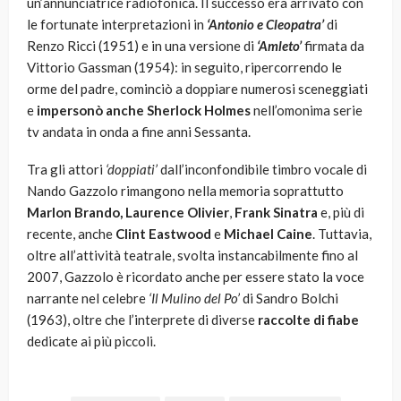
un’annunciatrice radiofonica. Il successo era arrivato con
le fortunate interpretazioni in
‘Antonio e Cleopatra’
di
Renzo Ricci (1951) e in una versione di
‘Amleto’
firmata da
Vittorio Gassman (1954): in seguito, ripercorrendo le
orme del padre, cominciò a doppiare numerosi sceneggiati
e
impersonò anche Sherlock Holmes
nell’omonima serie
tv andata in onda a fine anni Sessanta.
Tra gli attori
‘doppiati’
dall’inconfondibile timbro vocale di
Nando Gazzolo rimangono nella memoria soprattutto
Marlon Brando, Laurence Olivier
,
Frank Sinatra
e, più di
recente, anche
Clint Eastwood
e
Michael Caine
. Tuttavia,
oltre all’attività teatrale, svolta instancabilmente fino al
2007, Gazzolo è ricordato anche per essere stato la voce
narrante nel celebre
‘Il Mulino del Po’
di Sandro Bolchi
(1963), oltre che l’interprete di diverse
raccolte di fiabe
dedicate ai più piccoli.