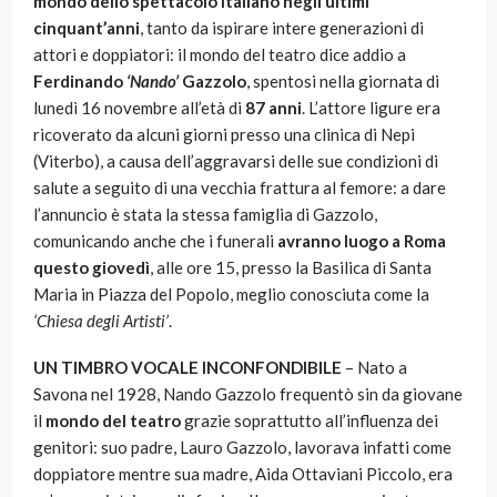
mondo dello spettacolo italiano negli ultimi
cinquant’anni
, tanto da ispirare intere generazioni di
attori e doppiatori: il mondo del teatro dice addio a
Ferdinando
‘Nando’
Gazzolo
, spentosi nella giornata di
lunedì 16 novembre all’età di
87 anni
. L’attore ligure era
ricoverato da alcuni giorni presso una clinica di Nepi
(Viterbo), a causa dell’aggravarsi delle sue condizioni di
salute a seguito di una vecchia frattura al femore: a dare
l’annuncio è stata la stessa famiglia di Gazzolo,
comunicando anche che i funerali
avranno luogo a Roma
questo giovedì
, alle ore 15, presso la Basilica di Santa
Maria in Piazza del Popolo, meglio conosciuta come la
‘Chiesa degli Artisti’
.
UN TIMBRO VOCALE INCONFONDIBILE
– Nato a
Savona nel 1928, Nando Gazzolo frequentò sin da giovane
il
mondo del teatro
grazie soprattutto all’influenza dei
genitori: suo padre, Lauro Gazzolo, lavorava infatti come
doppiatore mentre sua madre, Aida Ottaviani Piccolo, era