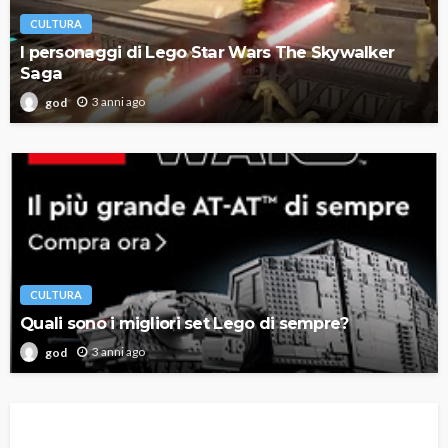
CULTURA
I personaggi di Lego Star Wars The Skywalker
Saga
3 anni ago
god
CULTURA
Quali sono i migliori set Lego di sempre?
3 anni ago
god