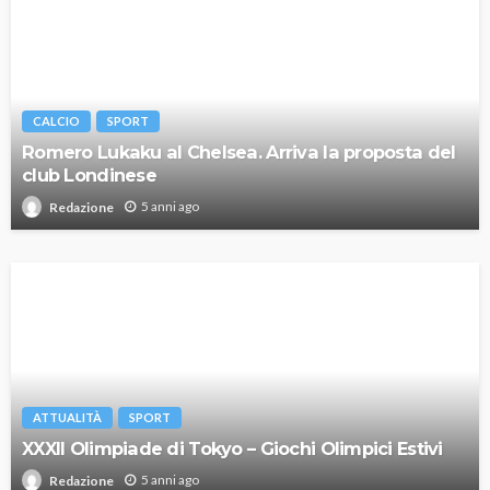
CALCIO
SPORT
Romero Lukaku al Chelsea. Arriva la proposta del
club Londinese
5 anni ago
Redazione
ATTUALITÀ
SPORT
XXXII Olimpiade di Tokyo – Giochi Olimpici Estivi
5 anni ago
Redazione