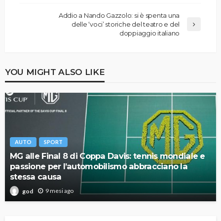
Addio a Nando Gazzolo: si è spenta una
delle ‘voci’ storiche del teatro e del
doppiaggio italiano
YOU MIGHT ALSO LIKE
AUTO
SPORT
MG alle Final 8 di Coppa Davis: tennis mondiale e
passione per l’automobilismo abbracciano la
stessa causa
9 mesi ago
god