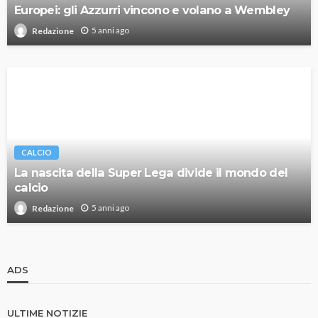
Europei: gli Azzurri vincono e volano a Wembley
5 anni ago
Redazione
CALCIO
La nascita della Super Lega divide il mondo del
calcio
5 anni ago
Redazione
ADS
ULTIME NOTIZIE