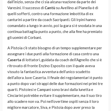
dall’inizio, senza che ci sia alcuna reazione da parte dei
Varesini. Il successo di
Cantù
su Avellino al Pianella è di
quelli sofferti, contro una formazione imbottita di ex
canturini a partire da coach Sacripanti. Gli Irpini hanno
comandato a lungo in avvio, poi la gara si è snodata in una
continua battaglia punto a punto, che alla fine ha premiato
gli uomini di Corbani.
A Pistoia c’è stato bisogno di un tempo supplementare per
assegnare i due punti alla formazione di casa contro una
Caserta
di lottatori, guidata da coach dell’Agnello che si è
ritrovato di fronte Enzino Esposito con il quale aveva
vissuto la fantastica avventura dell’unico scudetto
dell’allora Juve Caserta. Il finale dei regolamentari è punto
a punto dopo vari strappi delle due formazioni nei primi tre
quarti. Pistoiesi e Campani sono bravi dalla lunetta e
Cinciarini potrebbe evitare il supplementare, ma il suo tiro
allo scadere non va. Poi nell’overtime ospiti senza il loro
migliore marcatore, Siva, e Pistoia dopo aver preso la