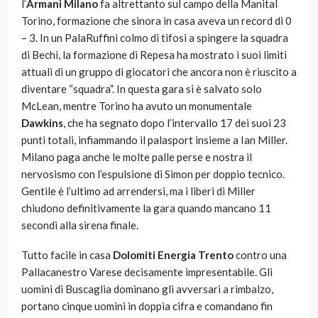
l’
Armani Milano
fa altrettanto sul campo della Manital
Torino, formazione che sinora in casa aveva un record di 0
– 3. In un PalaRuffini colmo di tifosi a spingere la squadra
di Bechi, la formazione di Repesa ha mostrato i suoi limiti
attuali di un gruppo di giocatori che ancora non è riuscito a
diventare “squadra”. In questa gara si è salvato solo
McLean, mentre Torino ha avuto un monumentale
Dawkins
, che ha segnato dopo l’intervallo 17 dei suoi 23
punti totali, infiammando il palasport insieme a Ian Miller.
Milano paga anche le molte palle perse e nostra il
nervosismo con l’espulsione di Simon per doppio tecnico.
Gentile è l’ultimo ad arrendersi, ma i liberi di Miller
chiudono definitivamente la gara quando mancano 11
secondi alla sirena finale.
Tutto facile in casa
Dolomiti Energia Trento
contro una
Pallacanestro Varese decisamente impresentabile. Gli
uomini di Buscaglia dominano gli avversari a rimbalzo,
portano cinque uomini in doppia cifra e comandano fin