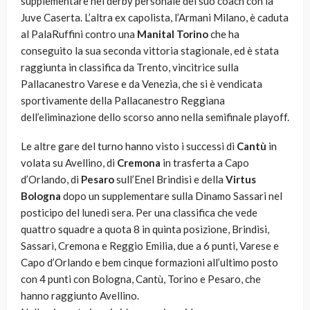
supplementare nel derby personale del suo coach con la
Juve Caserta. L’altra ex capolista, l’Armani Milano, è caduta
al PalaRuffini contro una
Manital Torino
che ha
conseguito la sua seconda vittoria stagionale, ed è stata
raggiunta in classifica da Trento, vincitrice sulla
Pallacanestro Varese e da Venezia, che si è vendicata
sportivamente della Pallacanestro Reggiana
dell’eliminazione dello scorso anno nella semifinale playoff.
Le altre gare del turno hanno visto i successi di
Cantù
in
volata su Avellino, di
Cremona
in trasferta a Capo
d’Orlando, di
Pesaro
sull’Enel Brindisi e della
Virtus
Bologna
dopo un supplementare sulla Dinamo Sassari nel
posticipo del lunedì sera. Per una classifica che vede
quattro squadre a quota 8 in quinta posizione, Brindisi,
Sassari, Cremona e Reggio Emilia, due a 6 punti, Varese e
Capo d’Orlando e bem cinque formazioni all’ultimo posto
con 4 punti con Bologna, Cantù, Torino e Pesaro, che
hanno raggiunto Avellino.