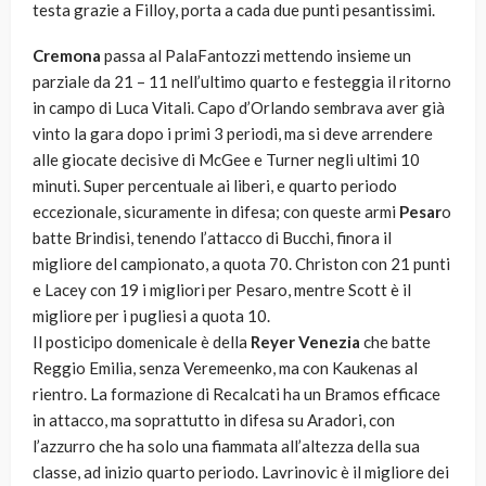
testa grazie a Filloy, porta a cada due punti pesantissimi.
Cremona
passa al PalaFantozzi mettendo insieme un
parziale da 21 – 11 nell’ultimo quarto e festeggia il ritorno
in campo di Luca Vitali. Capo d’Orlando sembrava aver già
vinto la gara dopo i primi 3 periodi, ma si deve arrendere
alle giocate decisive di McGee e Turner negli ultimi 10
minuti. Super percentuale ai liberi, e quarto periodo
eccezionale, sicuramente in difesa; con queste armi
Pesar
o
batte Brindisi, tenendo l’attacco di Bucchi, finora il
migliore del campionato, a quota 70. Christon con 21 punti
e Lacey con 19 i migliori per Pesaro, mentre Scott è il
migliore per i pugliesi a quota 10.
Il posticipo domenicale è della
Reyer Venezia
che batte
Reggio Emilia, senza Veremeenko, ma con Kaukenas al
rientro. La formazione di Recalcati ha un Bramos efficace
in attacco, ma soprattutto in difesa su Aradori, con
l’azzurro che ha solo una fiammata all’altezza della sua
classe, ad inizio quarto periodo. Lavrinovic è il migliore dei