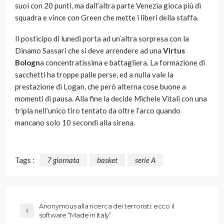
suoi con 20 punti, ma dall’altra parte Venezia gioca più di
squadra e vince con Green che mette i liberi della staffa.
Il posticipo di lunedì porta ad un’altra sorpresa con la
Dinamo Sassari che si deve arrendere ad una
Virtus
Bologn
a concentratissima e battagliera. La formazione di
sacchetti ha troppe palle perse, ed a nulla vale la
prestazione di Logan, che però alterna cose buone a
momenti di pausa. Alla fine la decide Michele Vitali con una
tripla nell’unico tiro tentato da oltre l’arco quando
mancano solo 10 secondi alla sirena.
Tags :
7 giornata
basket
serie A
Anonymous alla ricerca dei terroristi: ecco il
software “Made in Italy”