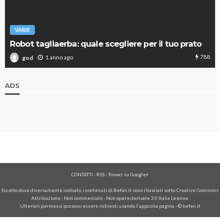
VARIE
Robot tagliaerba: quale scegliere per il tuo prato
788
1 anno ago
god
ADS
CONTATTI
-
RSS
-
Trovaci su Google+
Eccetto dove diversamente indicato, i contenuti di Befan.it sono rilasciati sotto Creative Commons
Attribuzione - Non commerciale - Non opere derivate 3.0 Italia License.
Ulteriori permessi possono essere richiesti usando l'
apposita pagina
- © befan.it