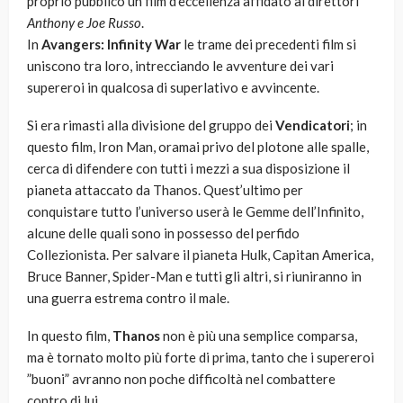
proprio pubblico un film d’eccellenza affidato ai direttori
Anthony e Joe Russo
.
In
Avangers: Infinity War
le trame dei precedenti film si
uniscono tra loro, intrecciando le avventure dei vari
supereroi in qualcosa di superlativo e avvincente.
Si era rimasti alla divisione del gruppo dei
Vendicatori
; in
questo film, Iron Man, oramai privo del plotone alle spalle,
cerca di difendere con tutti i mezzi a sua disposizione il
pianeta attaccato da Thanos. Quest’ultimo per
conquistare tutto l’universo userà le Gemme dell’Infinito,
alcune delle quali sono in possesso del perfido
Collezionista. Per salvare il pianeta Hulk, Capitan America,
Bruce Banner, Spider-Man e tutti gli altri, si riuniranno in
una guerra estrema contro il male.
In questo film,
Thanos
non è più una semplice comparsa,
ma è tornato molto più forte di prima, tanto che i supereroi
”buoni” avranno non poche difficoltà nel combattere
contro di lui.