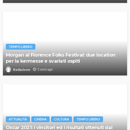
TEMPO LIBERO
Morgan al Florence Folks Festival: due location
per la kermesse e svariati ospiti
5 anni ago
Redazione
ATTUALITÀ
CINEMA
CULTURA
TEMPO LIBERO
Oscar 2021: i vincitori ed i risultati ottenuti dai