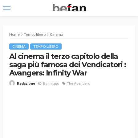
Home
Tempo libero
Cinema
CINEMA
TEMPO LIBERO
Al cinema il terzo capitolo della
saga più famosa dei Vendicatori :
Avangers: Infinity War
8 anni ago
The Avengers
Redazione