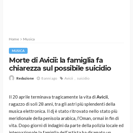
Home
Musica
MUSICA
Morte di Avicii: la famiglia fa
chiarezza sul possibile suicidio
8 anni ago
Avicii
suicidio
Redazione
Il 20 aprile terminava tragicamente la vita di
Avicii
,
ragazzo di soli 28 anni, tra gli astri più splendenti della
musica elettronica. Il dj è stato ritrovato nello stato più
meridionale della penisola arabica, l’Oman, ormai in fin di
vita. Dopo giorni di indagini da parte della polizia locale ed
internazionale la famiglia dell’artista ha diramato un