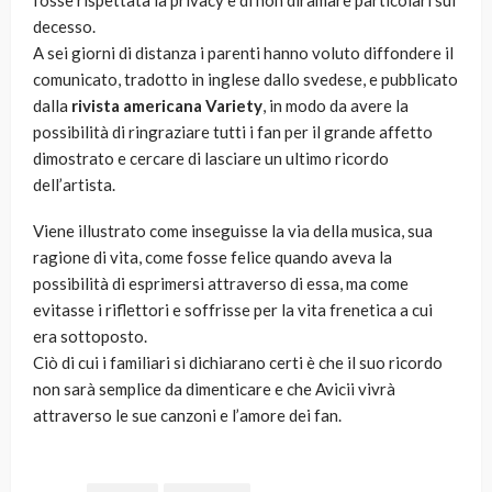
fosse rispettata la privacy e di non diramare particolari sul
decesso.
A sei giorni di distanza i parenti hanno voluto diffondere il
comunicato, tradotto in inglese dallo svedese, e pubblicato
dalla
rivista americana Variety
, in modo da avere la
possibilità di ringraziare tutti i fan per il grande affetto
dimostrato e cercare di lasciare un ultimo ricordo
dell’artista.
Viene illustrato come inseguisse la via della musica, sua
ragione di vita, come fosse felice quando aveva la
possibilità di esprimersi attraverso di essa, ma come
evitasse i riflettori e soffrisse per la vita frenetica a cui
era sottoposto.
Ciò di cui i familiari si dichiarano certi è che il suo ricordo
non sarà semplice da dimenticare e che Avicii vivrà
attraverso le sue canzoni e l’amore dei fan.