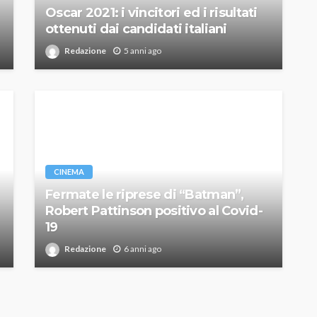
Oscar 2021: i vincitori ed i risultati
ottenuti dai candidati italiani
Redazione
5 anni ago
CINEMA
Fermate le riprese di “Batman”,
Robert Pattinson positivo al Covid-
19
Redazione
6 anni ago