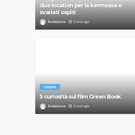
due location per la kermesse e
svariati ospiti
Redazione
5 anni ago
CINEMA
5 curiosità sul film Green Book
Redazione
5 anni ago