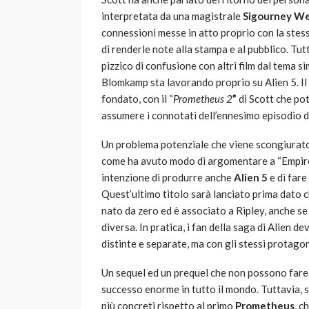
interpretata da una magistrale
Sigourney W
connessioni messe in atto proprio con la stes
di renderle note alla stampa e al pubblico. Tu
pizzico di confusione con altri film dal tema si
Blomkamp sta lavorando proprio su Alien 5. Il 
fondato, con il “
Prometheus 2
”
di Scott che pot
assumere i connotati dell’ennesimo episodio d
Un problema potenziale che viene scongiurato d
come ha avuto modo di argomentare a “Empire”,
intenzione di produrre anche
Alien 5
e di far
Quest’ultimo titolo sarà lanciato prima dato c
nato da zero ed è associato a Ripley, anche 
diversa. In pratica, i fan della saga di Alien 
distinte e separate, ma con gli stessi protagon
Un sequel ed un prequel che non possono fare a
successo enorme in tutto il mondo. Tuttavia, si
più concreti rispetto al primo
Prometheus
, c