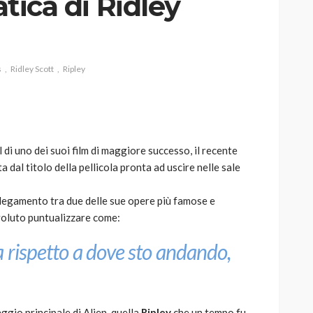
atica di Ridley
s
Ridley Scott
Ripley
AUTO
SPORT
MG alle Final 8 di Coppa
Davis: tennis mondiale e
passione per
l di uno dei suoi film di maggiore successo, il recente
quale
l’automobilismo
 dal titolo della pellicola pronta ad uscire nelle sale
o prato
abbracciano la stessa causa
collegamento tra due delle sue opere più famose e
789
586
god
9 mesi ago
 voluto puntualizzare come:
a rispetto a dove sto andando,
ggio principale di Alien, quella
Ripley
che un tempo fu