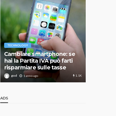
VARIE
TECHNOLOGY
Migliori r
Cambiare smartphone: se
guida agg
hai la Partita IVA può farti
scegliere
risparmiare sulle tasse
perfetto
1.1K
god
god
1 anno ago
1 an
ADS