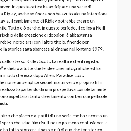
eaver
. In questa ottica ha anticipato una serie di
sa Ripley, anche se finora non ha avuto alcuna intenzione
ttavia, il cambiamento di Ridley potrebbe creare un
mile. Tutto ciò perché, in questo periodo, il collega Neill
rischio della creazione di doppioni è abbastanza
rebbe incrociarsi con l’altro titolo, finendo per
ella storica saga sbarcata al cinema nel lontano 1979.
allo stesso Ridley Scott. La realtà è che il regista,
 è dietro a tutte due le idee cinematografiche ed ha
e in modo che esca dopo Alien: Paradise Lost
.
he non è un semplice sequel, ma un vero e proprio film
se realizzato partendo da una prospettiva completamente
devono aspettarsi tanto divertimento con ben due pellicole
isti.
ltro che piacere ai patiti di una serie che ha riscosso un
 spera che i due film risultino un po’ meno confusionari e
he ha fatto storcere il naso a più di qualche fan storico.