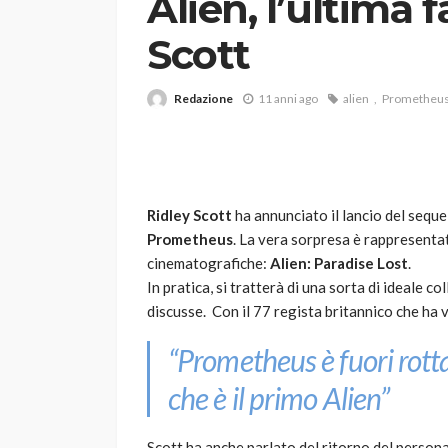
Alien, l’ultima f
Scott
Redazione
11 anni ago
alien
Prometheu
VARIE
Ridley Scott
ha annunciato il lancio del seque
Robot tagliaerba: 
Prometheus
. La vera sorpresa è rappresentata
scegliere per il tu
cinematografiche:
Alien: Paradise Lost
.
In pratica, si tratterà di una sorta di ideale 
god
1 anno ago
discusse. Con il 77 regista britannico che ha
“Prometheus è fuori rott
che è il primo Alien”
Scott ha anche parlato del ritorno del persona