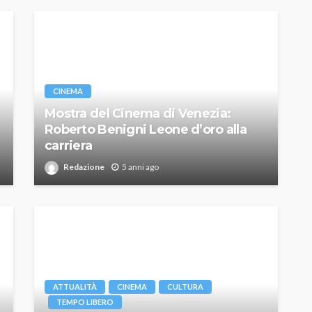
CINEMA
Mostra del Cinema di Venezia:
Roberto Benigni Leone d’oro alla
carriera
Redazione
5 anni ago
ATTUALITÀ
CINEMA
CULTURA
TEMPO LIBERO