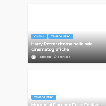
CINEMA
TEMPO LIBERO
Harry Potter ritorna nelle sale
cinematografiche
Redazione
5 anni ago
TEMPO LIBERO
Morgan al Florence Folks Festival: