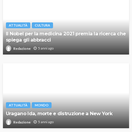
ATTUALITÀ
CULTURA
Il Nobel per la medicina 2021 premia la ricerca che
spiega gli abbracci
5 anni ago
Redazione
ATTUALITÀ
MONDO
Uragano Ida, morte e distruzione a New York
5 anni ago
Redazione