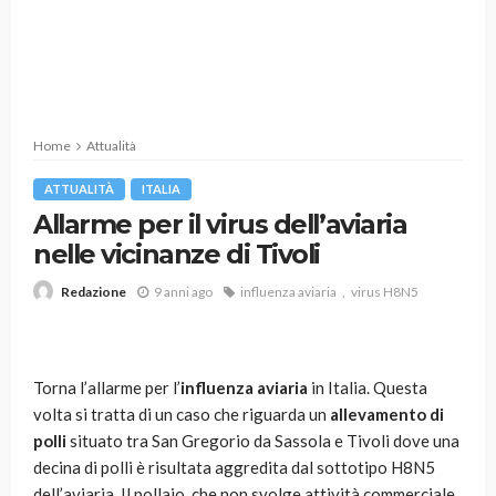
Home
Attualità
ATTUALITÀ
ITALIA
Allarme per il virus dell’aviaria
nelle vicinanze di Tivoli
9 anni ago
influenza aviaria
virus H8N5
Redazione
Torna l’allarme per l’
influenza aviaria
in Italia. Questa
volta si tratta di un caso che riguarda un
allevamento di
polli
situato tra San Gregorio da Sassola e Tivoli dove una
decina di polli è risultata aggredita dal sottotipo H8N5
dell’aviaria. Il pollaio, che non svolge attività commerciale