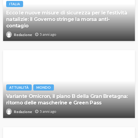
ITALIA
Ecco le nuove misure di sicurezza per le festività
natalizie: il Governo stringe la morsa anti-
contagio
5 anni ago
Redazione
ATTUALITÀ
MONDO
Variante Omicron, il piano B della Gran Bretagna:
ritorno delle mascherine e Green Pass
5 anni ago
Redazione