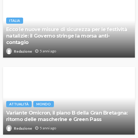
ITALIA
Ecco le nuove misure di sicurezza per le festività
natalizie: il Governo stringe la morsa anti-
contagio
5 anni ago
Redazione
ATTUALITÀ
MONDO
Variante Omicron, il piano B della Gran Bretagna:
ritorno delle mascherine e Green Pass
5 anni ago
Redazione