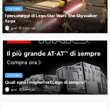
CULTURA
I personaggi di Lego Star Wars The Skywalker
Saga
3 anni ago
god
CULTURA
Quali sono i migliori set Lego di sempre?
3 anni ago
god