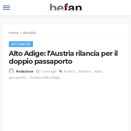
Home
Attualità
ATTUALITÀ
Alto Adige: l’Austria rilancia per il
doppio passaporto
7 anni ago
Austria
bolzano
Italia
Redazione
passaporto
Trentino Alto Adige