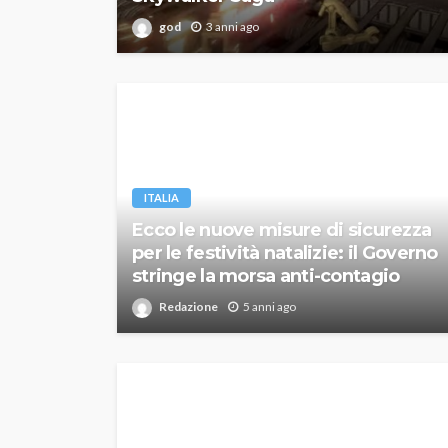
god
3 anni ago
ITALIA
Ecco le nuove misure di sicurezza
per le festività natalizie: il Governo
stringe la morsa anti-contagio
Redazione
5 anni ago