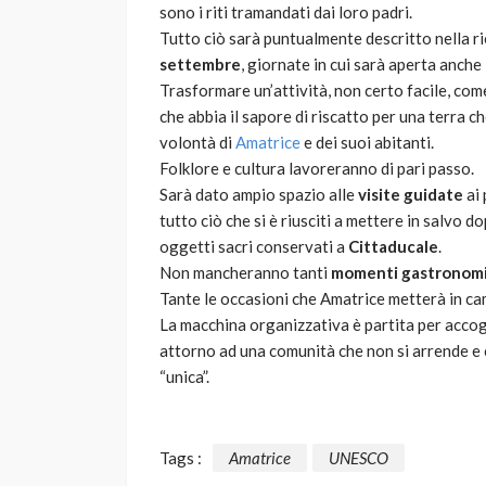
sono i riti tramandati dai loro padri.
Tutto ciò sarà puntualmente descritto nella r
settembre
, giornate in cui sarà aperta anche
Trasformare un’attività, non certo facile, com
che abbia il sapore di riscatto per una terra 
volontà di
Amatrice
e dei suoi abitanti.
Folklore e cultura lavoreranno di pari passo.
Sarà dato ampio spazio alle
visite guidate
ai 
tutto ciò che si è riusciti a mettere in salvo d
oggetti sacri conservati a
Cittaducale
.
Non mancheranno tanti
momenti gastronomi
Tante le occasioni che Amatrice metterà in ca
La macchina organizzativa è partita per accogl
attorno ad una comunità che non si arrende e c
“unica”.
Tags :
Amatrice
UNESCO