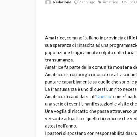
Redazione
7 anni ago
Amatrice
UNESCO
Amatrice
, comune italiano in provincia di
Riet
sua speranza di rinascita ad una programmazio
popolazione tragicamente colpita dalla furia d
transumanza.
VARIE
Amatrice fa parte della
comunità montana de
Robot tagliaerba: 
Amatrice era un borgo rinomato e affascinante
scegliere per il tu
puntare caparbiamente su quelle che sono le gr
La transumanza è uno di questi, un rito necessa
god
1 anno ago
Amatrice di candidarsi all’
Unesco,
come “madre
una serie di eventi, manifestazioni e visite ch
Una voglia di riscatto che passa attraverso pra
versante adriatico e quello tirrenico e che ve
attesi nell’anno.
I pastori si spostano con responsabilità da un