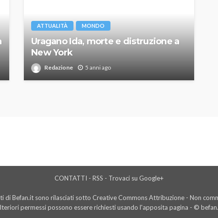
ATTUALITÀ
MONDO
a
Uragano Ida, morte e distruzione a
New York
Redazione
5 anni ago
CONTATTI
-
RSS
-
Trovaci su Google+
i di Befan.it sono rilasciati sotto Creative Commons Attribuzione - Non comme
lteriori permessi possono essere richiesti usando l'
apposita pagina
- © befan.