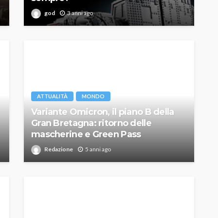
god
3 anni ago
ATTUALITÀ
MONDO
Variante Omicron, il piano B della
Gran Bretagna: ritorno delle
mascherine e Green Pass
Redazione
5 anni ago