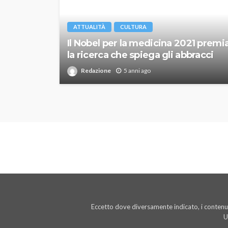
ATTUALITÀ
CULTURA
Il Nobel per la medicina 2021 premi
la ricerca che spiega gli abbracci
Redazione
5 anni ago
Eccetto dove diversamente indicato, i contenut
U