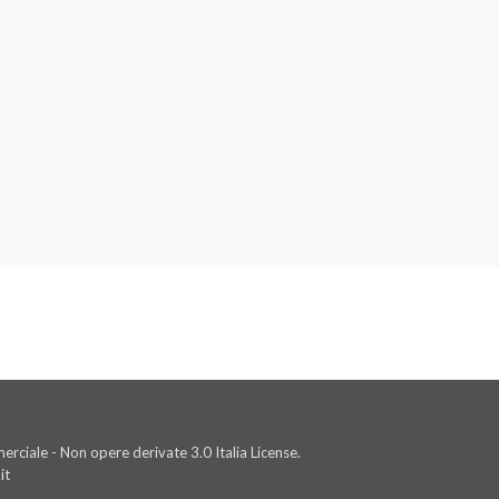
rciale - Non opere derivate 3.0 Italia License.
it