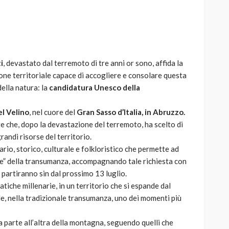
i
, devastato dal terremoto di tre anni or sono, affida la
AUTO
SPORT
ne territoriale capace di accogliere e consolare questa
MG alle Final 8 di Coppa
ella natura: la
candidatura Unesco della
Davis: tennis mondiale e
passione per
l Velino
, nel cuore del
Gran Sasso d’Italia, in Abruzzo.
quale
l’automobilismo
 che, dopo la devastazione del terremoto, ha scelto di
o prato
abbracciano la stessa causa
andi risorse del territorio.
rio, storico, culturale e folkloristico che permette ad
785
582
god
9 mesi ago
” della transumanza, accompagnando tale richiesta con
e partiranno sin dal prossimo 13 luglio.
tiche millenarie, in un territorio che si espande dal
de, nella tradizionale transumanza, uno dei momenti più
a parte all’altra della montagna, seguendo quelli che