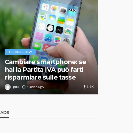
VARIE
TECHNOLOGY
Migliori r
Cambiare smartphone: se
guida agg
hai la Partita IVA può farti
scegliere
risparmiare sulle tasse
perfetto
1.1K
god
god
1 anno ago
1 an
ADS