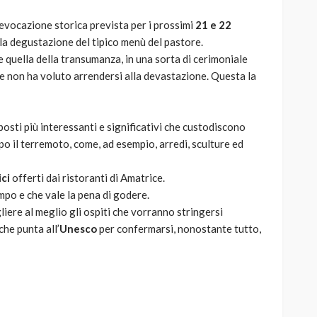
ievocazione storica prevista per i prossimi
21 e 22
 la degustazione del tipico menù del pastore.
e quella della transumanza, in una sorta di cerimoniale
che non ha voluto arrendersi alla devastazione. Questa la
posti più interessanti e significativi che custodiscono
opo il terremoto, come, ad esempio, arredi, sculture ed
ci
offerti dai ristoranti di Amatrice.
mpo e che vale la pena di godere.
iere al meglio gli ospiti che vorranno stringersi
he punta all’
Unesco
per confermarsi, nonostante tutto,