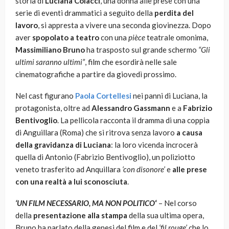
storia di
Luciana Colacci
, una donna alle prese con una
serie di eventi drammatici a seguito della
perdita del
lavoro
, si appresta a vivere una seconda giovinezza. Dopo
aver
spopolato a teatro
con una
pièce
teatrale omonima,
Massimiliano Bruno
ha trasposto sul grande schermo
“Gli
ultimi saranno ultimi”
, film che esordirà nelle sale
cinematografiche a partire da giovedì prossimo.
Nel cast figurano
Paola Cortellesi
nei panni di Luciana, la
protagonista, oltre ad
Alessandro Gassmann
e a
Fabrizio
Bentivoglio
. La pellicola racconta il dramma di una coppia
di Anguillara (Roma) che si ritrova senza lavoro
a causa
della gravidanza di Luciana
: la loro vicenda incrocerà
quella di Antonio (Fabrizio Bentivoglio), un poliziotto
veneto trasferito ad Anquillara
‘con disonore’
e
alle prese
con una realtà a lui sconosciuta
.
‘UN FILM NECESSARIO, MA NON POLITICO
‘
– Nel corso
della
presentazione alla stampa
della sua ultima opera,
Bruno ha parlato della genesi del film e del
‘fil rouge’
che lo