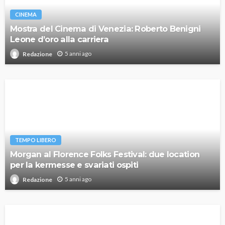
CINEMA
Mostra del Cinema di Venezia: Roberto Benigni
Leone d’oro alla carriera
5 anni ago
Redazione
TEMPO LIBERO
Morgan al Florence Folks Festival: due location
per la kermesse e svariati ospiti
5 anni ago
Redazione