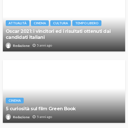
ATTUALITÀ
CINEMA
CULTURA
TEMPO LIBERO
Oscar 2021: i vincitori ed i risultati ottenuti dai
candidati italiani
5 anni ago
Redazione
CINEMA
5 curiosità sul film Green Book
5 anni ago
Redazione