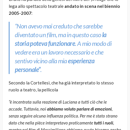
lega allo spettacolo teatrale
andato in scena nel biennio
2005-2007
:
“Non avevo mai creduto che sarebbe
diventato un film, ma in questo caso
la
storia poteva funzionare
. A mio modo di
vedere era un lavoro necessario e che
sentivo vicino alla mia
esperienza
personale”
.
Secondo la Cortellesi, che ha già interpretato lo stesso
ruolo a teatro, la pellicola
“è incentrata sulla reazione di Luciana a tutti ciò che le
accade. Tuttavia, noi
abbiamo voluto parlare di emozioni
,
senza seguire alcuna influenza politica. Per me è stato strano
dato che nella pièce interpretavo praticamente
tutti i ruoli
,
mentre nel film di Massimiliano abbiamo avuto bisogno anche