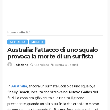
Home
Attualità
ATTUALITÀ
MONDO
Australia: l’attacco di uno squalo
provoca la morte di un surfista
11 anni ago
Australia
squali
Redazione
In
Australia
, ancora un surfista ucciso da uno squalo, a
Shelly Beach
, località che si trova nel
Nuovo Galles del
Sud
. La zona era già venuta alla ribalta il giorno
precedente, quando un altro surfista che era stato morso
da uno squalo, rimanendo ferito, ma riuscendo a salvarsi.