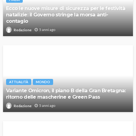
Ecco le nuove misure di sicurezza per le festività
natalizie: il Governo stringe la morsa anti-
contagio
5 anni ago
Redazione
ATTUALITÀ
MONDO
Variante Omicron, il piano B della Gran Bretagna:
ritorno delle mascherine e Green Pass
5 anni ago
Redazione