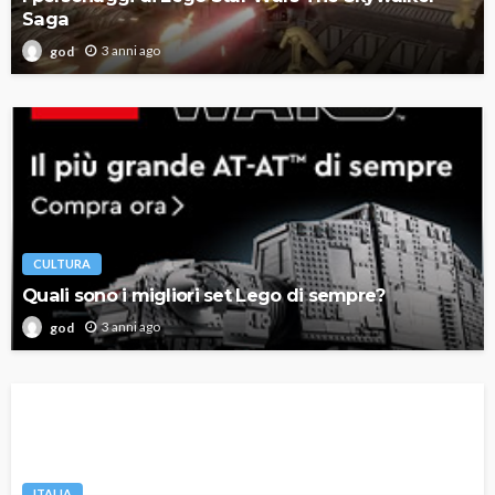
Saga
3 anni ago
god
CULTURA
Quali sono i migliori set Lego di sempre?
3 anni ago
god
ITALIA