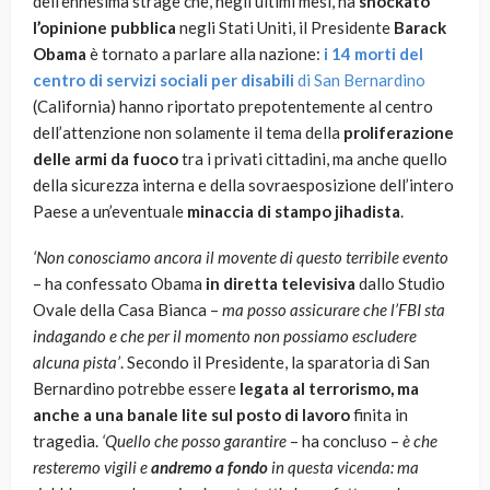
dell’ennesima strage che, negli ultimi mesi, ha
shockato
l’opinione pubblica
negli Stati Uniti, il Presidente
Barack
Obama
è tornato a parlare alla nazione:
i 14 morti del
centro di servizi sociali per disabili
di San Bernardino
(California) hanno riportato prepotentemente al centro
dell’attenzione non solamente il tema della
proliferazione
delle armi da fuoco
tra i privati cittadini, ma anche quello
della sicurezza interna e della sovraesposizione dell’intero
Paese a un’eventuale
minaccia di stampo jihadista
.
‘Non conosciamo ancora il movente di questo terribile evento
– ha confessato Obama
in diretta televisiva
dallo Studio
Ovale della Casa Bianca –
ma posso assicurare che l’FBI sta
indagando e che per il momento non possiamo escludere
alcuna pista’
. Secondo il Presidente, la sparatoria di San
Bernardino potrebbe essere
legata al terrorismo, ma
anche a una banale lite sul posto di lavoro
finita in
tragedia.
‘Quello che posso garantire
– ha concluso –
è che
resteremo vigili e
andremo a fondo
in questa vicenda: ma