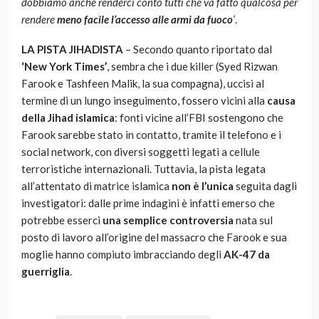
dobbiamo anche renderci conto tutti che va fatto qualcosa per
rendere
meno facile l’accesso
alle armi da fuoco
‘
.
LA PISTA JIHADISTA
– Secondo quanto riportato dal
‘New York Times’
, sembra che i due killer (Syed Rizwan
Farook e Tashfeen Malik, la sua compagna), uccisi al
termine di un lungo inseguimento, fossero vicini alla
causa
della Jihad islamica
: fonti vicine all’FBI sostengono che
Farook sarebbe stato in contatto, tramite il telefono e i
social network, con diversi soggetti legati a cellule
terroristiche internazionali. Tuttavia, la pista legata
all’attentato di matrice islamica
non è l’unica
seguita dagli
investigatori: dalle prime indagini è infatti emerso che
potrebbe esserci
una semplice controversia
nata sul
posto di lavoro all’origine del massacro che Farook e sua
moglie hanno compiuto imbracciando degli
AK-47 da
guerriglia
.