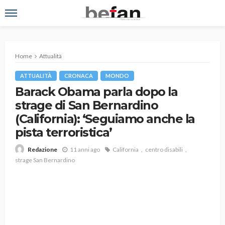
Home
Attualità
ATTUALITÀ
CRONACA
MONDO
Barack Obama parla dopo la
strage di San Bernardino
(California): ‘Seguiamo anche la
pista terroristica’
11 anni ago
California
centro disabili
Redazione
strage San Bernardino