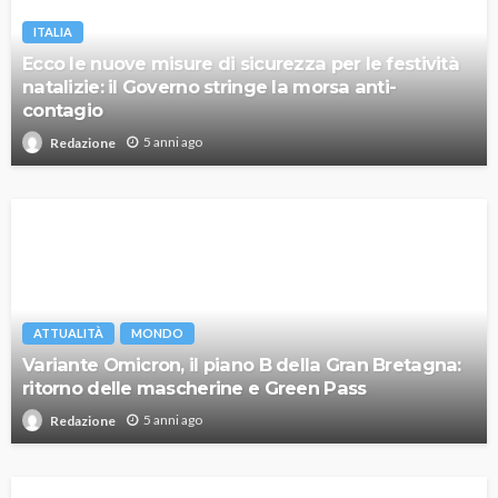
ITALIA
Ecco le nuove misure di sicurezza per le festività
natalizie: il Governo stringe la morsa anti-
contagio
5 anni ago
Redazione
ATTUALITÀ
MONDO
Variante Omicron, il piano B della Gran Bretagna:
ritorno delle mascherine e Green Pass
5 anni ago
Redazione